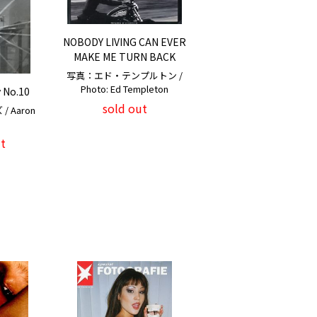
NOBODY LIVING CAN EVER
MAKE ME TURN BACK
写真：エド・テンプルトン /
Photo: Ed Templeton
 No.10
sold out
 Aaron
t