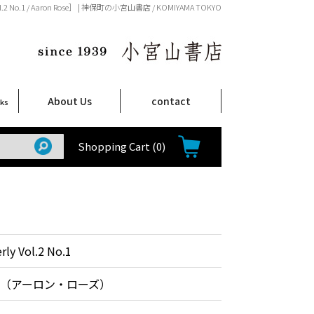
Vol.2 No.1 / Aaron Rose］ | 神保町の小宮山書店 / KOMIYAMA TOKYO
About Us
contact
oks
店舗案内
ご注文について
特定商取引法に関する表示
プライバシーポリシー
ム
取
て
て
て
Shop Infomation
How to Order
Shopping Cart
(0)
rly Vol.2 No.1
（アーロン・ローズ）