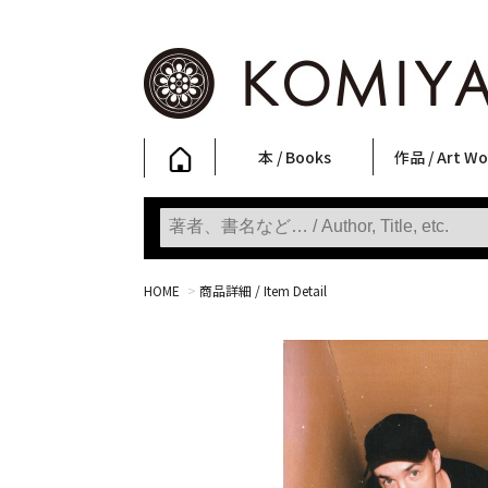
本 / Books
作品 / Art Wo
写真集
ファッション
アート / 美術
文学・人文
日本文化
新刊
SALE
フォトグラフ
ポスター
ストリートア
立体・その他
アートワーク
Primary Artw
版画
Photobooks
Fashion
Art
Literature & Humanities
Japanese Culture
New Books
SALE
Photography
Posters
Street Art
Sculptures / etc
Art Works
KOMIYAMA TOKYO
Prints
HOME
>
商品詳細 / Item Detail