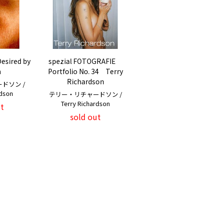
Desired by
spezial FOTOGRAFIE
n
Portfolio No. 34 Terry
Richardson
ドソン /
rdson
テリー・リチャードソン /
Terry Richardson
t
sold out