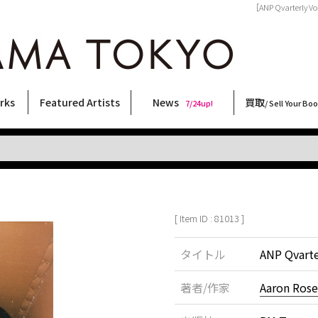
［ANP Qvarterly 
rks
Featured Artists
News
買取
7/24up!
/ Sell Your Bo
ィー
ート
ス
orks
稲嶺啓一(東風終)
村田言恵
丸岡和吾
Rico Casella
キム・ロートン
菅谷晋一
柴田亜美
内藤啓介
CHRIS
北島敬三
二本木里美
横尾忠則
COOKIE
須藤昌人
森山大道
内藤ルネ
秋赤音
三島由紀夫
林月光
天野タケル
三島剛
大西洋介
大類信
佐伯俊男
春川ナミオ
新着・おすすめ商品
フェア・イベント情報
お店からのお知らせ
買取ブログ
買取専用フォー
古書 / 古本の買
美術品の買取
出張買取につい
宅配買取につい
店頭買取につい
よくある質問
9/7up!
6/1up!
7/24up!
 ART LABEL
Keiichi Inamine(kochishun)
Kotoe Murata
Kazumichi Maruoka
(Babybrush)
Kim Laughton
Shinichi Sugaya
Ami Shibata
Keisuke Naito
CHRIS
Keizo Kitajima
Satomi Nihongi
Tadanori Yokoo
野性爆弾くっきー！
Masato Sudo
Daido Moriyama
Rune Naito
AKIAKANE
Yukio Mishima
Gekko Hayashi
TAKERU AMANO
Go Mishima
Yosuke Onishi
Makoto Ohrui
Toshio Saeki
Namio Harukawa
[ Item ID : 81013 ]
タイトル
ANP Qvarte
著者/作家
Aaron Rose