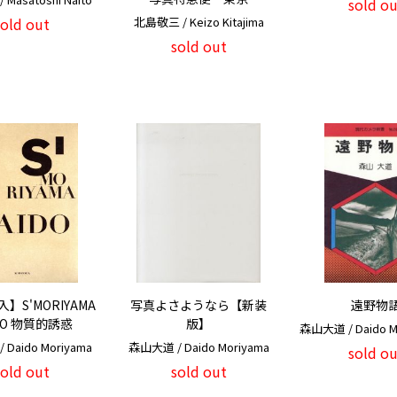
sold ou
sold out
北島敬三 / Keizo Kitajima
sold out
】S'MORIYAMA
写真よさようなら【新装
遠野物
DO 物質的誘惑
版】
森山大道 / Daido 
Daido Moriyama
森山大道 / Daido Moriyama
sold ou
sold out
sold out