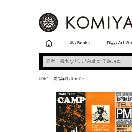
本 / Books
作品 / Art Wo
写真集
ファッション
アート / 美術
文学・人文
日本文化
新刊
SALE
フォトグラフ
ポスター
ストリートア
立体・その他
アートワーク
Primary Artw
版画
Photobooks
Fashion
Art
Literature & Humanities
Japanese Culture
New Books
SALE
Photography
Posters
Street Art
Sculptures / etc
Art Works
KOMIYAMA TOKYO
Prints
HOME
>
商品詳細 / Item Detail