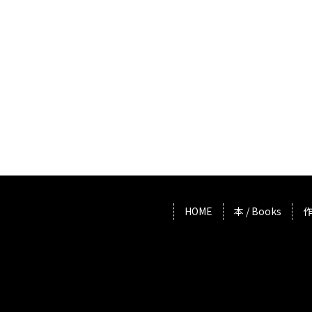
HOME
本 / Books
作