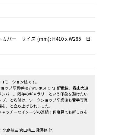
バー サイズ (mm): H410 x W285 日
プロモーション誌です。
ョップ写真学校 / WORKSHOP
」解散後、
森山大道
メンバー。既存のギャラリーという印象を避けたい
ップ」と名付け、ワークショップ卒業後も若手写真
場を、と立ち上げられました。
キャッチーなイメージの連続！何度見ても新しさを
：
北島敬三
倉田精二
瀧澤脩 他