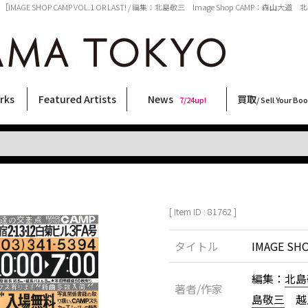
［IMAGE SHOP CAMP VOL.1 OR LAST! / 編集：北島敬三 Image Shop CAMP：森山
rks
Featured Artists
News
買取
7/24up!
/ Sell Your Bo
ィー
ート
ス
orks
稲嶺啓一(東風終)
村田言恵
丸岡和吾
Rico Casella
キム・ロートン
菅谷晋一
柴田亜美
内藤啓介
CHRIS
三島由紀夫
天野タケル
森山大道
春川ナミオ
須藤昌人
大西洋介
三島剛
北島敬三
佐伯俊男
横尾忠則
COOKIE
林月光
大類信
二本木里美
秋赤音
内藤ルネ
新着・おすすめ商品
フェア・イベント情報
お店からのお知らせ
買取ブログ
買取専用フォー
古書 / 古本の買
美術品の買取
出張買取につい
宅配買取につい
店頭買取につい
よくある質問
9/7up!
6/1up!
7/24up!
 ART LABEL
Keiichi Inamine(kochishun)
Kotoe Murata
Kazumichi Maruoka
(Babybrush)
Kim Laughton
Shinichi Sugaya
Ami Shibata
Keisuke Naito
CHRIS
Yukio Mishima
TAKERU AMANO
Daido Moriyama
Namio Harukawa
Masato Sudo
Yosuke Onishi
Go Mishima
Keizo Kitajima
Toshio Saeki
Tadanori Yokoo
野性爆弾くっきー！
Gekko Hayashi
Makoto Ohrui
Satomi Nihongi
AKIAKANE
Rune Naito
[ Item ID : 81762 ]
タイトル
IMAGE SHO
編集：
北島
著者/作家
島敬三
越