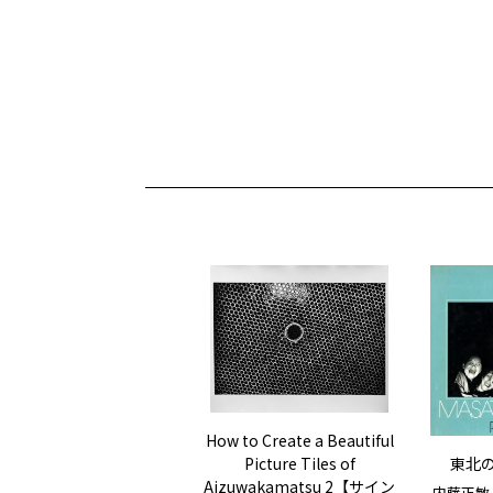
How to Create a Beautiful
東北
Picture Tiles of
Aizuwakamatsu 2【サイン
内藤正敏 / 