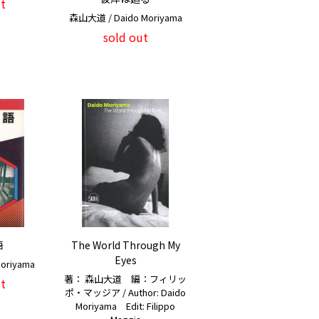
t
森山大道 / Daido Moriyama
sold out
語
The World Through My
Eyes
Moriyama
著： 森山大道 編：フィリッ
t
ポ・マッジア / Author: Daido
Moriyama Edit: Filippo