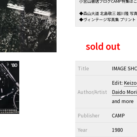
小宮山書店ブログCAMP特集は
◆森山大道 北島敬三 越川隆 写
◆ヴィンテージ写真集 プリント
sold out
Title
IMAGE SHO
Edit:
Keizo
Author/Artist
Daido Mor
and more
Publisher
CAMP
Year
1980