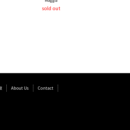
Maggia
sold out
取
About Us
Contact