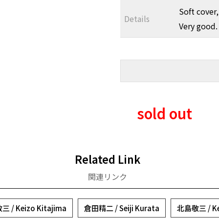
Soft cover
Details
Very good.
sold out
Related Link
関連リンク
 / Keizo Kitajima
倉田精二 / Seiji Kurata
北島敬三 / Kei