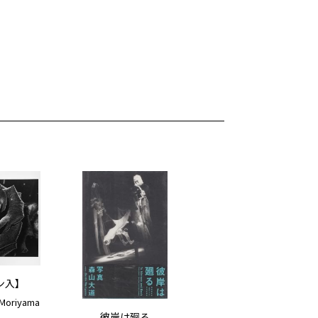
ン入】
Moriyama
彼岸は廻る