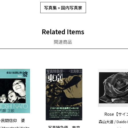
写真集 » 国内写真家
Related Items
関連商品
Rose【サイ
の民間信仰 婆
森山大道 / Daido 
写真特急便 東京
Masatoshi Naito