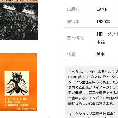
出版社
CAMP
発行年
1980年
1冊 ソフトカ
基本情報
本語
状態
美本
こちらは、CAMPによるセルフ
CAMP (キャンプ) とは「
ワークシ
クラスの生徒を中心に集まった
意向で森山氏が「イメージショ
家が継続して写真を発表できる
本書はまさにインパクトの強い
感じる楽しい誌面に驚きます。
ワークショップ写真学校 卒業生