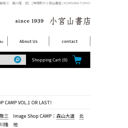
大道 北島敬三 越川隆 他］ | 神保町の小宮山書店 / KOMIYAMA TOKYO
About Us
contact
oks
店舗案内
ご注文について
特定商取引法に関する表示
プライバシーポリシー
ム
取
て
て
て
Shop Infomation
How to Order
Shopping Cart
(0)
P CAMP VOL.1 OR LAST!
敬三
Image Shop CAMP：
森山大道
北
川隆 他