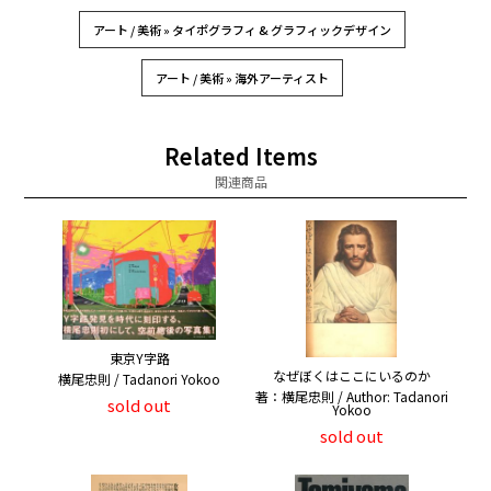
アート / 美術 » タイポグラフィ & グラフィックデザイン
アート / 美術 » 海外アーティスト
Related Items
関連商品
東京Y字路
なぜぼくはここにいるのか
横尾忠則 / Tadanori Yokoo
著：横尾忠則 / Author: Tadanori
sold out
Yokoo
sold out