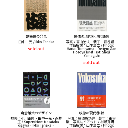
歌舞伎の発見
映像の現代⑥ 現代語感
田中一光 / Ikko Tanaka
写真：富山治夫 装丁：細谷巖
作品解説：山岸章二 / Photo:
sold out
Haruo Tomiyama Design: Gan
Hosoya Brief Text: Shōji
Yamagishi
sold out
亀倉雄策のデザイン
映像の現代⑨ 射
監修：小川正隆・田中一光・永井
写真：横須賀功光 装丁：細谷
一正 / Supervision: Masataka
巖 写真レイアウト：村瀬秀明
ogawa・Ikko Tanaka・
作品解説：山岸章二 / Photo: