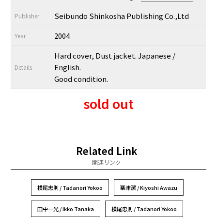
Seibundo Shinkosha Publishing Co.,Ltd
Publisher
2004
Year
Hard cover, Dust jacket. Japanese /
English.
Details
Good condition.
sold out
Related Link
関連リンク
横尾忠則 / Tadanori Yokoo
粟津潔 / Kiyoshi Awazu
田中一光 / Ikko Tanaka
横尾忠則 / Tadanori Yokoo