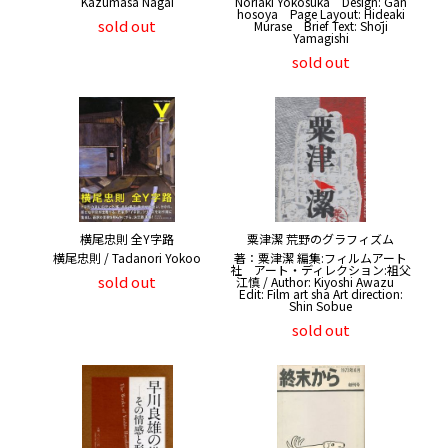
Kazumasa Nagai
Noriaki Yokosuka Design: Gan
hosoya Page Layout: Hideaki
sold out
Murase Brief Text: Shōji
Yamagishi
sold out
横尾忠則 全Y字路
粟津潔 荒野のグラフィズム
横尾忠則 / Tadanori Yokoo
著：粟津潔 編集:フィルムアート
社 アート・ディレクション:祖父
sold out
江慎 / Author: Kiyoshi Awazu
Edit: Film art sha Art direction:
Shin Sobue
sold out