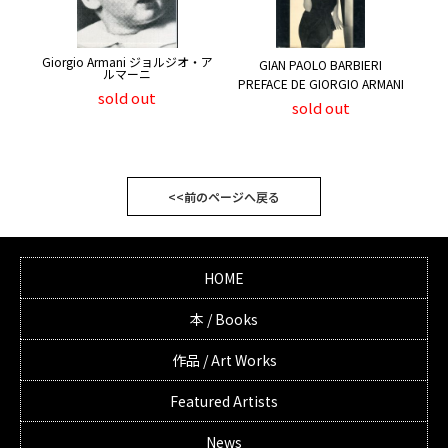
Giorgio Armani ジョルジオ・ア
GIAN PAOLO BARBIERI
ルマーニ
PREFACE DE GIORGIO ARMANI
sold out
sold out
<<前のページへ戻る
HOME
本 / Books
作品 / Art Works
Featured Artists
News