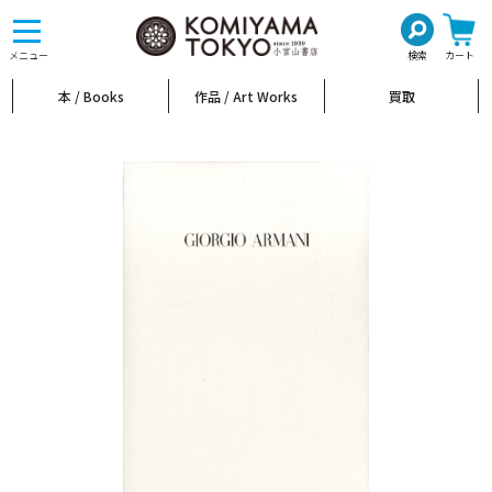
toggle
navigation
メニュー
検索
カート
本 / Books
作品 / Art Works
買取