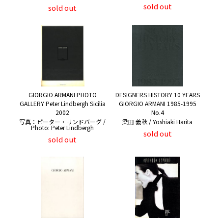
sold out
sold out
GIORGIO ARMANI PHOTO
DESIGNERS HISTORY 10 YEARS
GALLERY Peter Lindbergh Sicilia
GIORGIO ARMANI 1985-1995
2002
No.4
写真：ピーター・リンドバーグ /
梁田 義秋 / Yoshiaki Harita
Photo: Peter Lindbergh
sold out
sold out