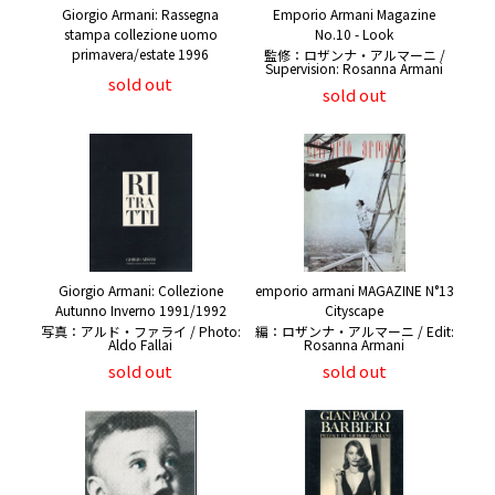
Giorgio Armani: Rassegna
Emporio Armani Magazine
stampa collezione uomo
No.10 - Look
primavera/estate 1996
監修：ロザンナ・アルマーニ /
Supervision: Rosanna Armani
sold out
sold out
Giorgio Armani: Collezione
emporio armani MAGAZINE N°13
Autunno Inverno 1991/1992
Cityscape
写真：アルド・ファライ / Photo:
編：ロザンナ・アルマーニ / Edit:
Aldo Fallai
Rosanna Armani
sold out
sold out