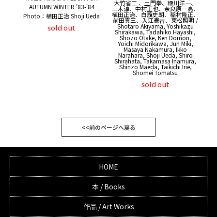
大竹省二 、土門拳、緑川洋一、
AUTUMN WINTER '83-'84
三木淳、中村正也、奈良原一高、
植田正治、白籏史朗、稲村隆正、
Photo：植田正治 Shoji Ueda
前田真三、入江泰吉、東松照明 /
Shotaro Akiyama, Yoshikazu
sold out
Shirakawa, Tadahiko Hayashi,
Shozo Otake, Ken Domon,
Yoichi Midorikawa, Jun Miki,
Masaya Nakamura, Ikko
Narahara, Shoji Ueda, Shiro
Shirahata, Takamasa Inamura,
Shinzo Maeda, Taikichi Irie,
Shomei Tomatsu
sold out
<<前のページへ戻る
HOME
本 / Books
作品 / Art Works