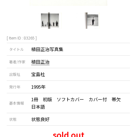
[ Item ID : 83265 ]
植田正治写真集
タイトル
植田正治
著者/作家
宝島社
出版社
1995年
発行年
1冊 初版 ソフトカバー カバー付 帯欠
基本情報
日本語
状態良好
状態
sold out