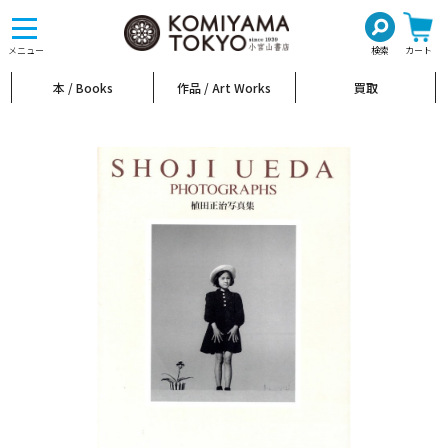
toggle
navigation
メニュー
検索
カート
本 / Books
作品 / Art Works
買取