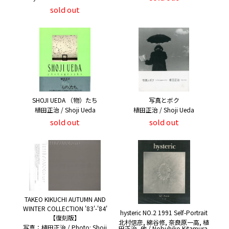
sold out
SHOJI UEDA （物）たち
写真とボク
植田正治 / Shoji Ueda
植田正治 / Shoji Ueda
sold out
sold out
TAKEO KIKUCHI AUTUMN AND
WINTER COLLECTION '83'-'84'
hysteric NO.2 1991 Self-Portrait
【復刻版】
北村信彦, 綿谷修, 奈良原一高, 植
写真：植田正治 / Photo: Shoji
田正治, 他 / Nobuhiko Kitamura,