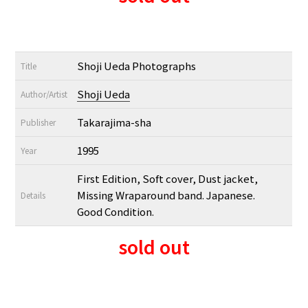
Shoji Ueda Photographs
Title
Shoji Ueda
Author/Artist
Takarajima-sha
Publisher
1995
Year
First Edition, Soft cover, Dust jacket,
Missing Wraparound band. Japanese.
Details
Good Condition.
sold out