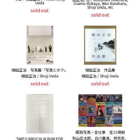
Ueda
Osamu Wataya, Ikko Narahara,
Shoji Ueda, etc
sold out
sold out
植田正治 写真展「写真とボク」
植田正治 作品集
植田正治 / Shoji Ueda
植田正治 / Shoji Ueda
sold out
sold out
昭和写真・全仕事 全15冊揃
秋山庄太郎、白川義員、林忠彦、
TAKEO KIKUCHI ALBUM FOR