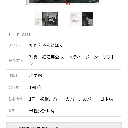
[ Item ID : 83341 ]
たかちゃんとぼく
タイトル
写真：
細江英公
文：ベティ・ジーン・リフト
著者/作家
ン
小学館
出版社
1997年
発行年
1冊 初版、ハードカバー、カバー 日本語
基本情報
帯極少折レ有
状態