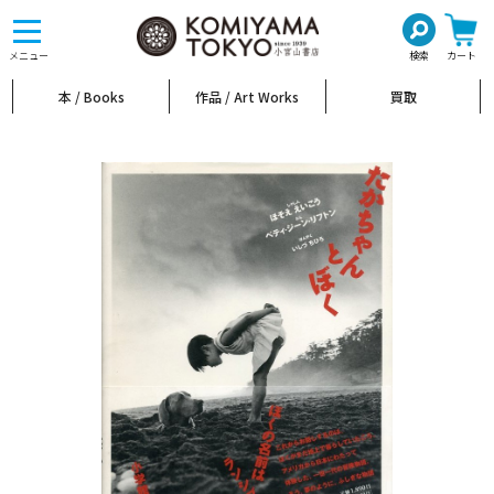
toggle
navigation
メニュー
検索
カート
本 / Books
作品 / Art Works
買取