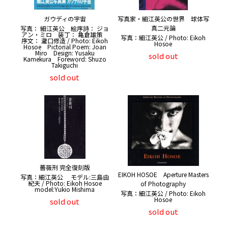
ガウディの宇宙
写真家・細江英公の世界 球体写
真二元論
写真： 細江英公 絵序詩： ジョ
アン・ミロ 装丁： 亀倉雄策
写真：細江英公 / Photo: Eikoh
序文： 瀧口修造 / Photo: Eikoh
Hosoe
Hosoe Pictorial Poem: Joan
Miro Design: Yusaku
sold out
Kamekura Foreword: Shuzo
Takiguchi
sold out
薔薇刑 完全復刻版
EIKOH HOSOE Aperture Masters
写真：細江英公 モデル:三島由
紀夫 / Photo: Eikoh Hosoe
of Photography
model:Yukio Mishima
写真：細江英公 / Photo: Eikoh
Hosoe
sold out
sold out