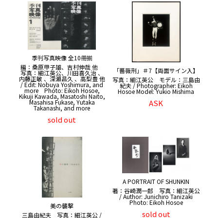
季刊写真映像 全10冊揃
編：桑原甲子雄、吉村伸哉 他
「薔薇刑」＃7【両面サイン入】
写真：細江英公、川田喜久治 、
内藤正敏 、深瀬昌久 、高梨豊 他
写真：細江英公 モデル：三島由
/ Edit: Nobuya Yoshimura, and
紀夫 / Photographer: Eikoh
more Photo: Eikoh Hosoe,
Hosoe Model: Yukio Mishima
Kikuji Kawada, Masatoshi Naito,
Masahisa Fukase, Yutaka
ASK
Takanashi, and more
sold out
A PORTRAIT OF SHUNKIN
著：谷崎潤一郎 写真：細江英公
/ Author: Junichiro Tanizaki
Photo: Eikoh Hosoe
美の襲撃
sold out
三島由紀夫 写真：細江英公 /