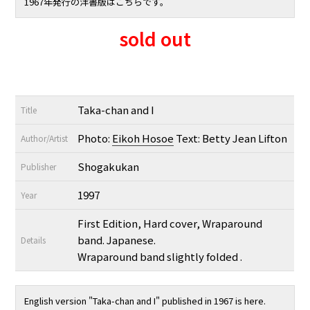
1967年発行の洋書版は
こちら
です。
sold out
Taka-chan and I
Title
Photo:
Eikoh Hosoe
Text: Betty Jean Lifton
Author/Artist
Shogakukan
Publisher
1997
Year
First Edition, Hard cover, Wraparound
band. Japanese.
Details
Wraparound band slightly folded .
English version "Taka-chan and I" published in 1967 is here.