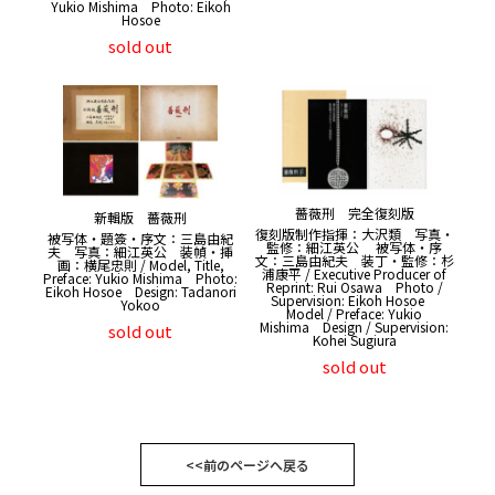
Yukio Mishima Photo: Eikoh
Hosoe
sold out
薔薇刑 完全復刻版
新輯版 薔薇刑
復刻版制作指揮：大沢類 写真・
被写体・題簽・序文：三島由紀
監修：細江英公 被写体・序
夫 写真：細江英公 装幀・挿
文：三島由紀夫 装丁・監修：杉
画：横尾忠則 / Model, Title,
浦康平 / Executive Producer of
Preface: Yukio Mishima Photo:
Reprint: Rui Osawa Photo /
Eikoh Hosoe Design: Tadanori
Supervision: Eikoh Hosoe
Yokoo
Model / Preface: Yukio
Mishima Design / Supervision:
sold out
Kohei Sugiura
sold out
<<前のページへ戻る