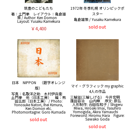
筑豊のこどもたち
1972年 冬季札幌 オリンピックポ
スター
著：土門拳 レイアウト：亀倉雄
策 / Author: Ken Domon
亀倉雄策 / Yusaku Kamekura
Layout: Yusaku Kamekura
sold out
￥4,400
日本 NIPPON （題字オレンジ
マイ・グラフィック my graphic
版）
4人の作品
写真：名取洋之助 木村伊兵衛
三輪滋(三輪しげる) 今井宏明
土門拳 他（日本工房） 編：熊
蓬田容洽 山内暲 序文: 原弘
田五郎（日本工房） / Photo:
人形制作: 合田佐和子 / Shigeru
Yonosuke Natori, Ihei Kimura,
Miwa, Hiroaki Imai, Yasuhiro
Ken Domon etc.
Yomogida, Akira Yamauchi
Photomontagne: Goro Kumada
Foreword: Hiromu Hara Figure:
sold out
Sawako Goda
sold out