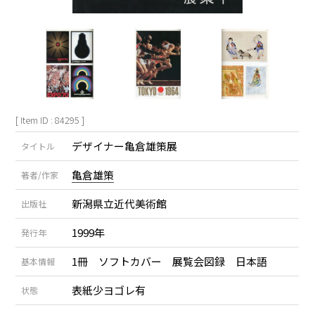
[ Item ID : 84295 ]
デザイナー亀倉雄策展
タイトル
亀倉雄策
著者/作家
新潟県立近代美術館
出版社
1999年
発行年
1冊 ソフトカバー 展覧会図録 日本語
基本情報
表紙少ヨゴレ有
状態