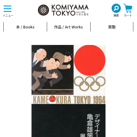
toggle
navigation
メニュー
検索
カート
本 / Books
作品 / Art Works
買取