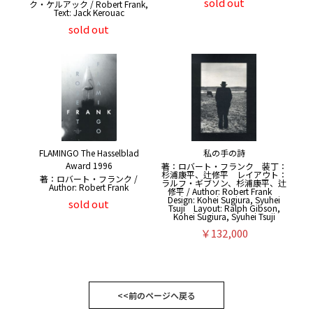
sold out
ク・ケルアック / Robert Frank,
Text: Jack Kerouac
sold out
FLAMINGO The Hasselblad
私の手の詩
Award 1996
著：ロバート・フランク 装丁：
杉浦康平、辻修平 レイアウト：
著：ロバート・フランク /
ラルフ・ギブソン、杉浦康平、辻
Author: Robert Frank
修平 / Author: Robert Frank
Design: Kohei Sugiura, Syuhei
sold out
Tsuji Layout: Ralph Gibson,
Kohei Sugiura, Syuhei Tsuji
￥132,000
<<前のページへ戻る