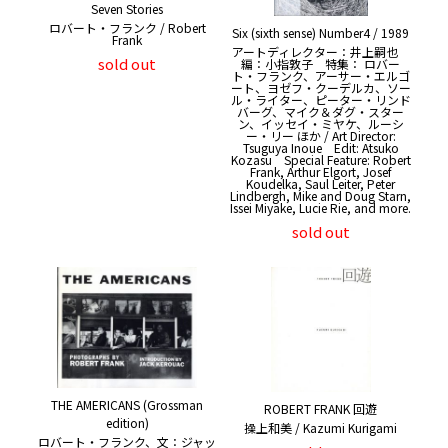
Seven Stories
ロバート・フランク / Robert
Six (sixth sense) Number4 / 1989
Frank
アートディレクター：井上嗣也
sold out
編：小指敦子 特集： ロバー
ト・フランク、アーサー・エルゴ
ート、ヨゼフ・クーデルカ、ソー
ル・ライター、ピーター・リンド
バーグ、マイク＆ダグ・スター
ン、イッセイ・ミヤケ、ルーシ
ー・リー ほか / Art Director:
Tsuguya Inoue Edit: Atsuko
Kozasu Special Feature: Robert
Frank, Arthur Elgort, Josef
Koudelka, Saul Leiter, Peter
Lindbergh, Mike and Doug Starn,
Issei Miyake, Lucie Rie, and more.
sold out
THE AMERICANS (Grossman
ROBERT FRANK 回遊
edition)
操上和美 / Kazumi Kurigami
ロバート・フランク、文：ジャッ