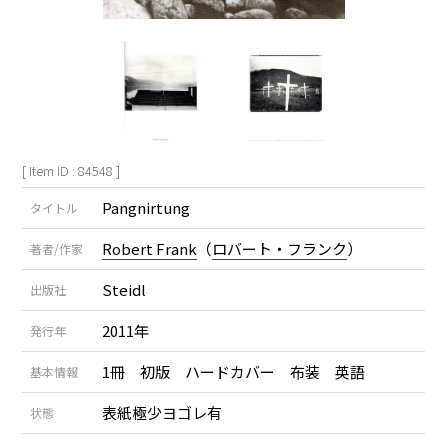
[ Item ID : 84548 ]
Pangnirtung
タイトル
Robert Frank
（
ロバート・フランク
）
著者/作家
Steidl
出版社
2011年
発行年
1冊 初版 ハードカバー 布装 英語
基本情報
表紙極少ヨゴレ有
状態