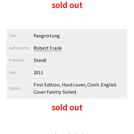
sold out
Pangnirtung
Title
Robert Frank
Author/Artist
Steidl
Publisher
2011
Year
First Edition, Hard cover, Cloth. English.
Details
Cover Faintly Soiled .
sold out