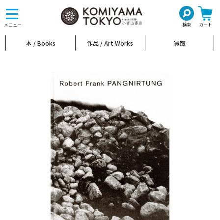
toggle
navigation
メニュー
検索
カート
本 / Books
作品 / Art Works
買取