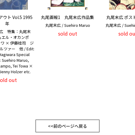
ト Vol.5 1995
丸尾画報1 丸尾末広作品集
丸尾末広 ポス
年
丸尾末広 / Suehiro Maruo
丸尾末広 / Suehir
広 特集：丸尾末
sold out
sold ou
ュエル・オカンポ
ワ × 伊藤桂司 ジ
ツァー 他 / Edit:
Hagiwara Special
: Suehiro Maruo,
campo, Tei Towa ×
, Jenny Holzer etc.
sold out
<<前のページへ戻る