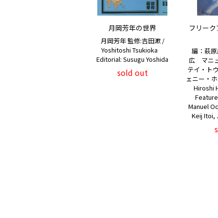
月岡芳年の世界
フリークアウ
月岡芳年 監修:吉田漱 /
Yoshitoshi Tsukioka
編：萩原
Editorial: Susugu Yoshida
広 マニ
テイ・トウ
sold out
ェニー・ホル
Hiroshi 
Feature
Manuel O
Keij Itoi