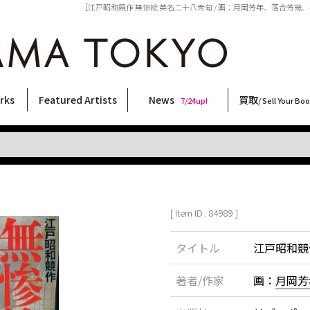
［江戸昭和競作 無惨絵 英名二十八衆句 / 画：月岡芳年、落合芳幾、花輪和
rks
Featured Artists
News
買取
7/24up!
/ Sell Your Bo
ィー
ート
ス
orks
稲嶺啓一(東風終)
村田言恵
丸岡和吾
Rico Casella
キム・ロートン
菅谷晋一
柴田亜美
内藤啓介
CHRIS
春川ナミオ
COOKIE
内藤ルネ
三島剛
天野タケル
大類信
北島敬三
大西洋介
横尾忠則
佐伯俊男
二本木里美
森山大道
三島由紀夫
須藤昌人
秋赤音
林月光
新着・おすすめ商品
フェア・イベント情報
お店からのお知らせ
買取ブログ
買取専用フォー
古書 / 古本の買
美術品の買取
出張買取につい
宅配買取につい
店頭買取につい
よくある質問
9/7up!
6/1up!
7/24up!
 ART LABEL
Keiichi Inamine(kochishun)
Kotoe Murata
Kazumichi Maruoka
(Babybrush)
Kim Laughton
Shinichi Sugaya
Ami Shibata
Keisuke Naito
CHRIS
Namio Harukawa
野性爆弾くっきー！
Rune Naito
Go Mishima
TAKERU AMANO
Makoto Ohrui
Keizo Kitajima
Yosuke Onishi
Tadanori Yokoo
Toshio Saeki
Satomi Nihongi
Daido Moriyama
Yukio Mishima
Masato Sudo
AKIAKANE
Gekko Hayashi
[ Item ID : 84989 ]
タイトル
江戸昭和競
著者/作家
画：
月岡芳