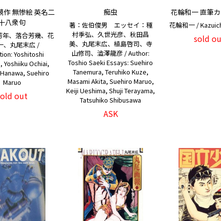
作 無惨絵 英名二
痴虫
花輪和一 直筆
十八衆句
著：佐伯俊男 エッセイ：種
花輪和一 / Kazuich
村季弘、久世光彦、秋田昌
芳年、落合芳幾、花
sold ou
美、丸尾末広、植島啓司、寺
一、丸尾末広 /
山修司、澁澤龍彦 / Author:
ation: Yoshitoshi
Toshio Saeki Essays: Suehiro
, Yoshiiku Ochiai,
Tanemura, Teruhiko Kuze,
 Hanawa, Suehiro
Masami Akita, Suehiro Maruo,
Maruo
Keiji Ueshima, Shuji Terayama,
sold out
Tatsuhiko Shibusawa
ASK