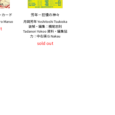
トカード
芳年－狂懐の神々
o Maruo
月岡芳年 Yoshitoshi Tsukioka
装幀・編集：横尾忠則
t
Tadanori Yokoo 資料・編集協
力：中右瑛 Ei Nakau
sold out