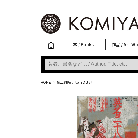
本 / Books
作品 / Art Wo
写真集
ファッション
アート / 美術
文学・人文
日本文化
新刊
SALE
フォトグラフ
ポスター
ストリートア
立体・その他
アートワーク
Primary Artw
版画
Photobooks
Fashion
Art
Literature & Humanities
Japanese Culture
New Books
SALE
Photography
Posters
Street Art
Sculptures / etc
Art Works
KOMIYAMA TOKYO
Prints
HOME
>
商品詳細 / Item Detail