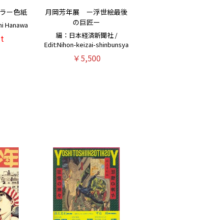
カラー色紙
月岡芳年展 ー浮世絵最後
の巨匠ー
i Hanawa
編：日本経済新聞社 /
t
Edit:Nihon-keizai-shinbunsya
￥5,500