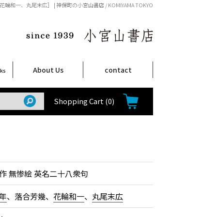
一、丸尾末広］ | 神保町の小宮山書店 / KOMIYAMA TOKYO
About Us
contact
oks
店舗案内
ご注文について
特定商取引法に関する表示
プライバシーポリシー
ム
取
て
て
て
Shop Infomation
How to Order
Shopping Cart
(0)
作 無惨絵 英名二十八衆句
年
、落合芳幾、
花輪和一
、
丸尾末広