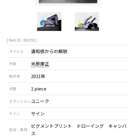
[ Item ID : 88236 ]
違和感からの解放
タイトル
米原康正
作家
2021年
制作年
1 piece
点数
ユニーク
エディション
サイン
サイン
ピグメントプリント ドローイング キャンバ
技法・素材
ス