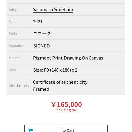
Yasumasa Yonehara
Artist
2021
Year
ユニーク
Edition
SIGNED
Signature
Pigment Print Drawing On Canvas
Material
Size: F0 (140 x 180) x 2
Size
Certificate of authenticity
Attachments
Framed
￥165,000
including tax