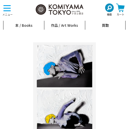
toggle
navigation
メニュー
検索
カート
本 / Books
作品 / Art Works
買取