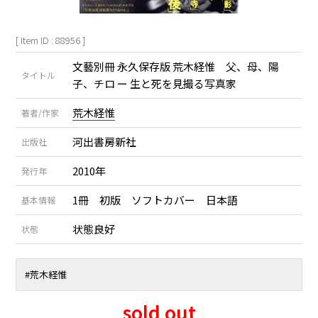
[ Item ID : 88956 ]
文藝別冊 永久保存版 荒木経惟 父、母、陽
タイトル
子、チロ ー 生と死を見撮る写真家
荒木経惟
著者/作家
河出書房新社
出版社
2010年
発行年
1冊 初版 ソフトカバー 日本語
基本情報
状態良好
状態
#荒木経惟
sold out