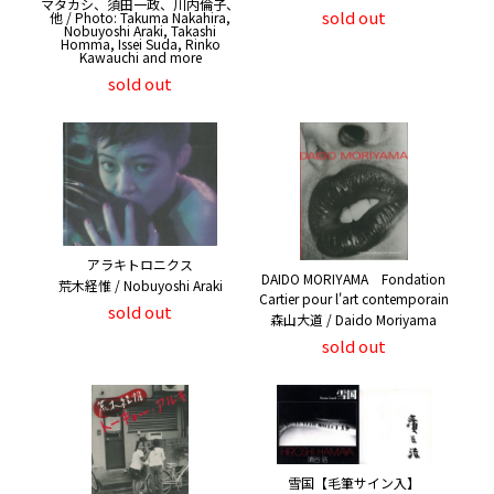
マタカシ、須田一政、川内倫子、
sold out
他 / Photo: Takuma Nakahira,
Nobuyoshi Araki, Takashi
Homma, Issei Suda, Rinko
Kawauchi and more
sold out
アラキトロニクス
DAIDO MORIYAMA Fondation
荒木経惟 / Nobuyoshi Araki
Cartier pour l'art contemporain
sold out
森山大道 / Daido Moriyama
sold out
雪国【毛筆サイン入】