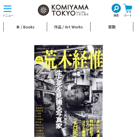
toggle
navigation
メニュー
検索
カート
本 / Books
作品 / Art Works
買取