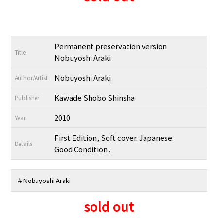
Permanent preservation version
Title
Nobuyoshi Araki
Nobuyoshi Araki
Author/Artist
Kawade Shobo Shinsha
Publisher
2010
Year
First Edition, Soft cover. Japanese.
Details
Good Condition .
＃Nobuyoshi Araki
sold out