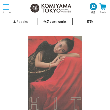
toggle
navigation
メニュー
検索
カート
本 / Books
作品 / Art Works
買取