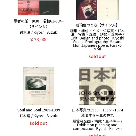
愚者の船 東京・昭和61-63年
琥珀色のとき【サイン入】
【サイン入】
編集・構成・イメージ写真・鈴木
鈴木清 / Kiyoshi Suzuki
清 写真・森勝 短歌・森房子 /
Edit, Design and photo : Kiyoshi
￥33,000
Suzuki Photography: Masaru
Mori Japanese poem: Fusako
Mori
sold out
Soul and Soul 1969-1999
日本写真の1968 1966〜1974
沸騰する写真の群れ
鈴木清 / Kiyoshi Suzuki
展覧会企画・構成：金子隆一 /
sold out
Exhibition planning and
composition: Ryuichi Kaneko
sold out