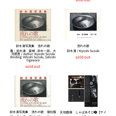
鈴木清写真集 流れの歌
流れの歌
著：鈴木清 装幀 : 鈴木一誌、大
鈴木清 / Kiyoshi Suzuki
河原哲 / Author: Kiyoshi Suzuki
sold out
Binding: Hitoshi Suzuki, Satoshi
Ogawara
sold out
鈴木清写真集 流れの歌 復刻版
天地戯場 しゃばあそび❷【サイ