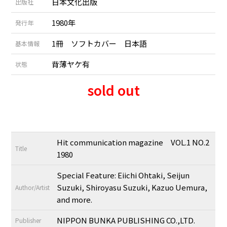
日本文化出版
出版社
1980年
発行年
1冊 ソフトカバー 日本語
基本情報
背薄ヤケ有
状態
sold out
Hit communication magazine VOL.1 NO.2
Title
1980
Special Feature: Eiichi Ohtaki, Seijun
Suzuki, Shiroyasu Suzuki, Kazuo Uemura,
Author/Artist
and more.
NIPPON BUNKA PUBLISHING CO.,LTD.
Publisher