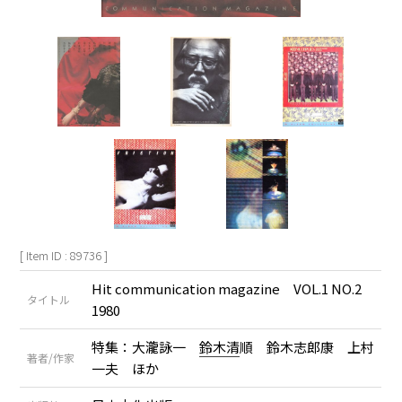
[ Item ID : 89736 ]
Hit communication magazine VOL.1 NO.2
タイトル
1980
特集：大瀧詠一
鈴木清
順 鈴木志郎康 上村
著者/作家
一夫 ほか