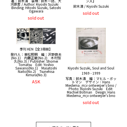
ン入】
著：鈴木清 装幀 : 鈴木一誌、大
河原哲 / Author: Kiyoshi Suzuki
鈴木清 / Kiyoshi Suzuki
Binding: Hitoshi Suzuki, Satoshi
Ogawara
sold out
sold out
季刊 KEN【全3冊揃】
発行人：東松照明 編：沢野良夫
(No.1) 内藤正敏(No.2) 木村恒
久(No.3) / Publisher: Shomei
Tomatsu Edit: Yoshio
Sawano(No.1) Masatoshi
Kiyoshi Suzuki, Soul and Soul
Naito(No.2) Tsunehisa
1969 - 1999
Kimura(No.3)
写真：鈴木清 編：マヒル・ボッ
ASK
トマン デザイン：Hans
Miedema_m;v ontwerper's bno /
Photo: Kiyoshi Suzuki Edit:
Machiel Botman Design: Hans
Miedema_m;v ontwerper's bno
sold out