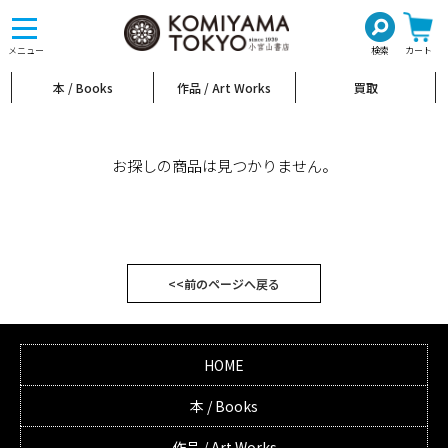
toggle
navigation
メニュー
検索
カート
本 / Books
作品 / Art Works
買取
お探しの商品は見つかりません。
<<前のページへ戻る
HOME
本 / Books
作品 / Art Works