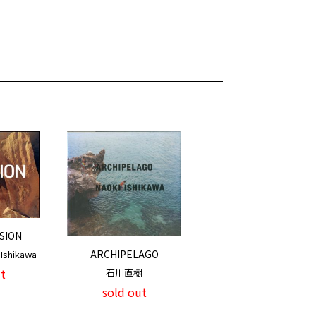
SION
ARCHIPELAGO
Ishikawa
t
石川直樹
sold out