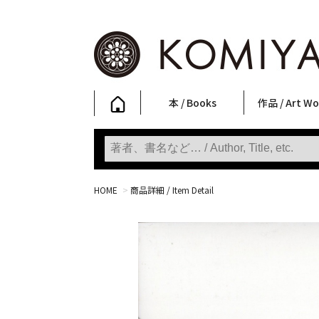
本 / Books
作品 / Art Wo
写真集
ファッション
アート / 美術
文学・人文
日本文化
新刊
SALE
フォトグラフ
ポスター
ストリートア
立体・その他
アートワーク
Primary Artw
版画
Photobooks
Fashion
Art
Literature & Humanities
Japanese Culture
New Books
SALE
Photography
Posters
Street Art
Sculptures / etc
Art Works
KOMIYAMA TOKYO
Prints
HOME
>
商品詳細 / Item Detail