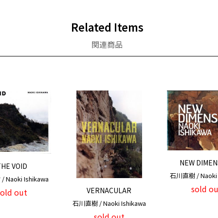
Related Items
関連商品
NEW DIMEN
HE VOID
石川直樹 / Naoki 
Naoki Ishikawa
sold ou
VERNACULAR
sold out
石川直樹 / Naoki Ishikawa
sold out