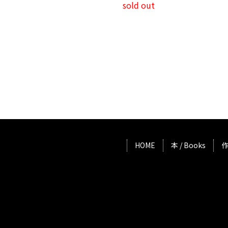
sold out
HOME
本 / Books
作