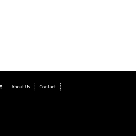
取
About Us
Contact