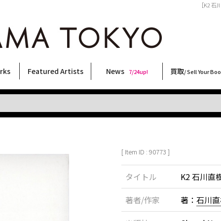
［K2 石
rks
Featured Artists
News
買取
7/24up!
/ Sell Your Bo
ィー
ート
ス
orks
稲嶺啓一(東風終)
村田言恵
丸岡和吾
Rico Casella
キム・ロートン
菅谷晋一
柴田亜美
内藤啓介
CHRIS
天野タケル
二本木里美
三島由紀夫
内藤ルネ
COOKIE
森山大道
横尾忠則
大類信
大西洋介
三島剛
須藤昌人
佐伯俊男
北島敬三
林月光
秋赤音
春川ナミオ
新着・おすすめ商品
フェア・イベント情報
お店からのお知らせ
買取ブログ
買取専用フォー
古書 / 古本の買
美術品の買取
出張買取につい
宅配買取につい
店頭買取につい
よくある質問
9/7up!
6/1up!
7/24up!
 ART LABEL
Keiichi Inamine(kochishun)
Kotoe Murata
Kazumichi Maruoka
(Babybrush)
Kim Laughton
Shinichi Sugaya
Ami Shibata
Keisuke Naito
CHRIS
TAKERU AMANO
Satomi Nihongi
Yukio Mishima
Rune Naito
野性爆弾くっきー！
Daido Moriyama
Tadanori Yokoo
Makoto Ohrui
Yosuke Onishi
Go Mishima
Masato Sudo
Toshio Saeki
Keizo Kitajima
Gekko Hayashi
AKIAKANE
Namio Harukawa
[ Item ID : 90773 ]
タイトル
K2 石川直
著者/作家
著：
石川直