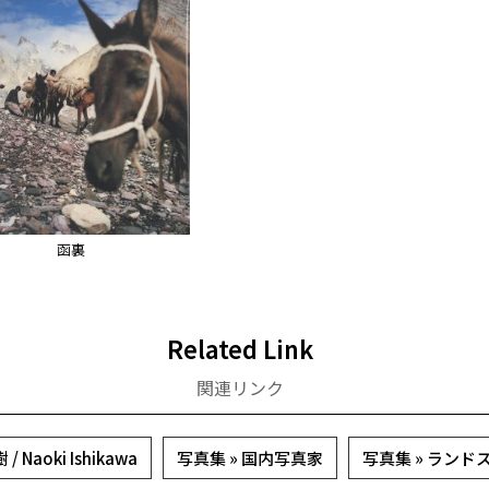
函裏
Related Link
関連リンク
 Naoki Ishikawa
写真集 » 国内写真家
写真集 » ランド