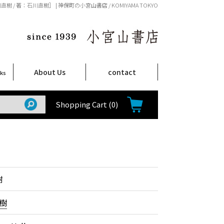
川直樹 / 著：石川直樹］ | 神保町の小宮山書店 / KOMIYAMA TOKYO
About Us
contact
oks
店舗案内
ご注文について
特定商取引法に関する表示
プライバシーポリシー
ム
取
て
て
て
Shop Infomation
How to Order
Shopping Cart
(0)
樹
樹