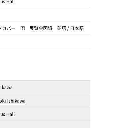
us Hall
ドカバー 函 展覧会図録 英語 / 日本語
sikawa
oki Ishikawa
us Hall