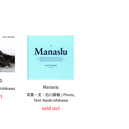
D
Manaslu
Ishikawa
写真・文：石川直樹 / Photo,
t
Text: Naoki Ishikawa
sold out