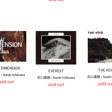
 DIMENSION
THE VOI
EVEREST
Naoki Ishikawa
石川直樹 / Naoki 
石川直樹 / Naoki Ishikawa
sold out
sold ou
sold out