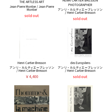
HENRI CARTIER BRESSON
THE ARTLESS ART
PHOTOGRAPHER
Jean-Pierre Montier / Jean-Pierre
Montier
アンリ・カルティエ＝ブレッソン
/ Henri Cartier-Bresson
sold out
sold out
Henri Cartier-Bresson
des Européens
アンリ・カルティエ＝ブレッソン
アンリ・カルティエ＝ブレッソン
/ Henri Cartier-Bresson
/ Henri Cartier-Bresson
￥4,400
sold out