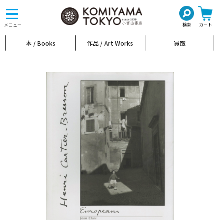
toggle
navigation
メニュー
検索
カート
本 / Books
作品 / Art Works
買取