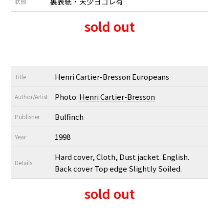
裏表紙・天少ヨゴレ有
状態
sold out
Henri Cartier-Bresson Europeans
Title
Photo:
Henri Cartier-Bresson
Author/Artist
Bulfinch
Publisher
1998
Year
Hard cover, Cloth, Dust jacket. English.
Details
Back cover Top edge Slightly Soiled.
sold out