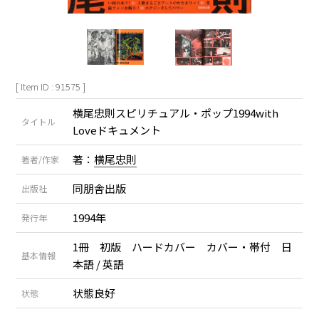
[ Item ID : 91575 ]
横尾忠則スピリチュアル・ポップ1994with
タイトル
Loveドキュメント
著：
横尾忠則
著者/作家
同朋舎出版
出版社
1994年
発行年
1冊 初版 ハードカバー カバー・帯付 日
基本情報
本語 / 英語
状態良好
状態