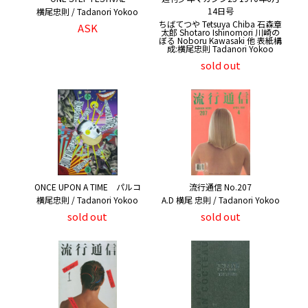
14日号
横尾忠則 / Tadanori Yokoo
ちばてつや Tetsuya Chiba 石森章
ASK
太郎 Shotaro Ishinomori 川崎の
ぼる Noboru Kawasaki 他 表紙構
成:横尾忠則 Tadanori Yokoo
sold out
ONCE UPON A TIME パルコ
流行通信 No.207
横尾忠則 / Tadanori Yokoo
A.D 横尾 忠則 / Tadanori Yokoo
sold out
sold out