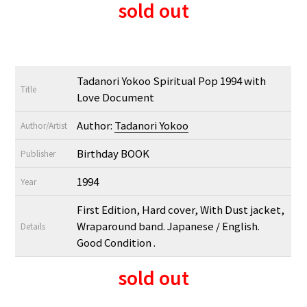
sold out
Tadanori Yokoo Spiritual Pop 1994 with
Title
Love Document
Author:
Tadanori Yokoo
Author/Artist
Birthday BOOK
Publisher
1994
Year
First Edition, Hard cover, With Dust jacket,
Wraparound band. Japanese / English.
Details
Good Condition .
sold out