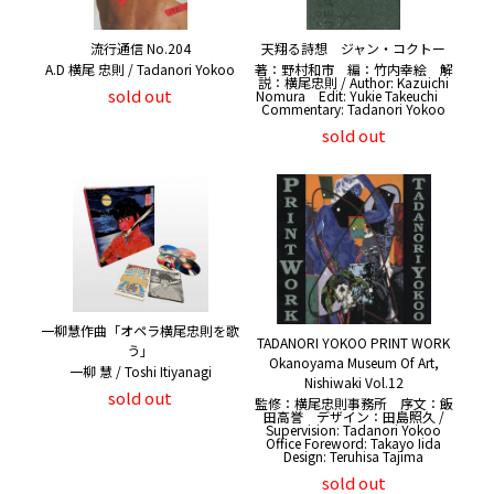
流行通信 No.204
天翔る詩想 ジャン・コクトー
A.D 横尾 忠則 / Tadanori Yokoo
著：野村和市 編：竹内幸絵 解
説：横尾忠則 / Author: Kazuichi
sold out
Nomura Edit: Yukie Takeuchi
Commentary: Tadanori Yokoo
sold out
一柳慧作曲「オペラ横尾忠則を歌
TADANORI YOKOO PRINT WORK
う」
Okanoyama Museum Of Art,
一柳 慧 / Toshi Itiyanagi
Nishiwaki Vol.12
sold out
監修：横尾忠則事務所 序文：飯
田高誉 デザイン：田島照久 /
Supervision: Tadanori Yokoo
Office Foreword: Takayo Iida
Design: Teruhisa Tajima
sold out