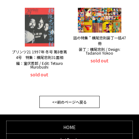
話の特集 ” 横尾忠則装丁一括47
冊
装丁：横尾忠則 / Design:
プリンツ21 1997年 冬号 第8巻第
Tadanori Yokoo
4号 特集：横尾忠則31面相
sold out
編：室伏哲郎 / Edit: Tetsuro
Murobushi
sold out
<<前のページへ戻る
HOME