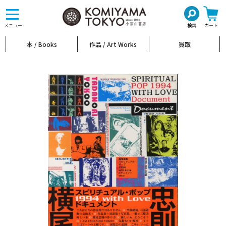
toggle
navigation
メニュー
検索
カート
本 / Books
作品 / Art Works
買取