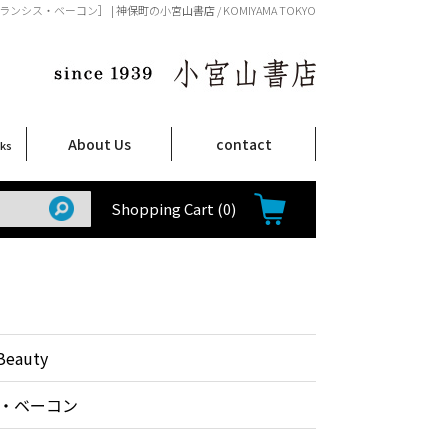
uty / フランシス・ベーコン］ | 神保町の小宮山書店 / KOMIYAMA TOKYO
About Us
contact
oks
店舗案内
ご注文について
特定商取引法に関する表示
プライバシーポリシー
ム
取
て
て
て
Shop Infomation
How to Order
Shopping Cart
(0)
 Beauty
・ベーコン