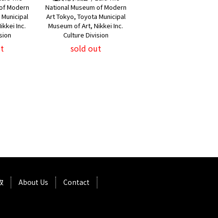
of Modern
National Museum of Modern
 Municipal
Art Tokyo, Toyota Municipal
kkei Inc.
Museum of Art, Nikkei Inc.
sion
Culture Division
t
sold out
取
About Us
Contact