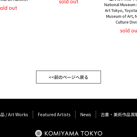
sold out
National Museum 
sold out
Art Tokyo, Toyota
Museum of Art, Ni
Culture Divi
sold ou
<<前のページへ戻る
品 / Art Works
Featured Artists
News
古書・美術作品買