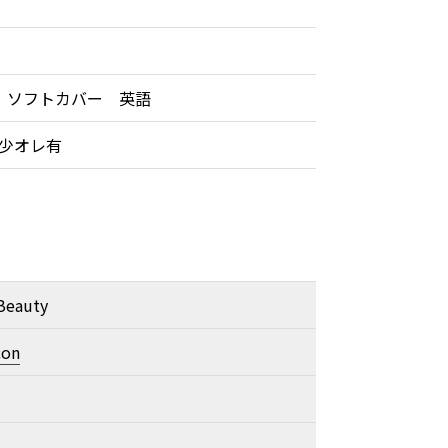
 ソフトカバー 英語
紙少オレ有
 Beauty
con