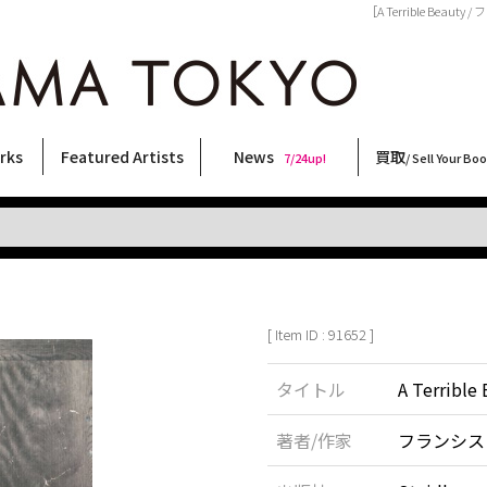
［A Terrible Bea
rks
Featured Artists
News
買取
7/24up!
/ Sell Your Bo
ィー
ート
ス
orks
稲嶺啓一(東風終)
村田言恵
丸岡和吾
Rico Casella
キム・ロートン
菅谷晋一
柴田亜美
内藤啓介
CHRIS
森山大道
秋赤音
二本木里美
大西洋介
須藤昌人
春川ナミオ
内藤ルネ
三島剛
北島敬三
林月光
COOKIE
三島由紀夫
横尾忠則
天野タケル
佐伯俊男
大類信
新着・おすすめ商品
フェア・イベント情報
お店からのお知らせ
買取ブログ
買取専用フォー
古書 / 古本の買
美術品の買取
出張買取につい
宅配買取につい
店頭買取につい
よくある質問
9/7up!
6/1up!
7/24up!
 ART LABEL
Keiichi Inamine(kochishun)
Kotoe Murata
Kazumichi Maruoka
(Babybrush)
Kim Laughton
Shinichi Sugaya
Ami Shibata
Keisuke Naito
CHRIS
Daido Moriyama
AKIAKANE
Satomi Nihongi
Yosuke Onishi
Masato Sudo
Namio Harukawa
Rune Naito
Go Mishima
Keizo Kitajima
Gekko Hayashi
野性爆弾くっきー！
Yukio Mishima
Tadanori Yokoo
TAKERU AMANO
Toshio Saeki
Makoto Ohrui
[ Item ID : 91652 ]
タイトル
A Terrible
著者/作家
フランシス