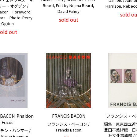
ン・エドワーズ 写
Daniels / Author
Beard, Edit by Nejma Beard,
リー・オグデン /
Harrison, Rebecc
David Fahey
Bacon Foreword:
sold ou
ars Photo: Perry
sold out
Ogden
sold out
 BACON: Phaidon
FRANCIS BACON
フランシス・ベ
Focus
フランシス・ベーコン /
編集：東京国立
Francis Bacon
豊田市美術館 日
チン・ハンマー /
社文化事業部 / Edi
: Martin Hammer