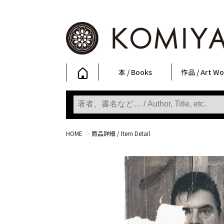
本 / Books
作品 / Art Wo
写真集
ファッション
アート / 美術
文学・人文
日本文化
新刊
SALE
フォトグラフ
ポスター
ストリートア
立体・その他
アートワーク
Primary Artw
版画
Photobooks
Fashion
Art
Literature & Humanities
Japanese Culture
New Books
SALE
Photography
Posters
Street Art
Sculptures / etc
Art Works
KOMIYAMA TOKYO
Prints
HOME
>
商品詳細 / Item Detail