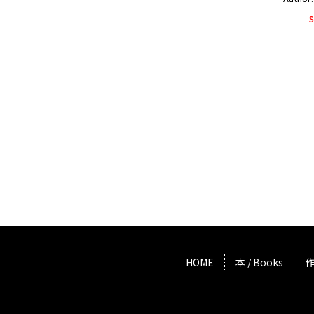
HOME
本 / Books
作