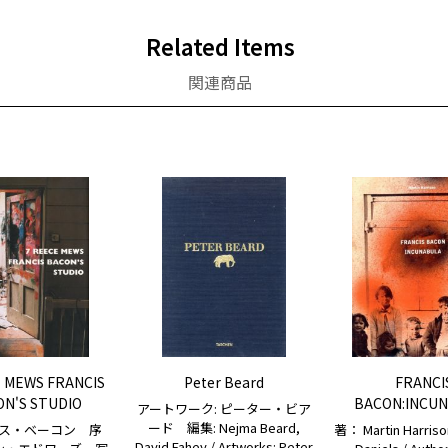
Related Items
関連商品
 MEWS FRANCIS
Peter Beard
FRANCI
N'S STUDIO
BACON:INCU
アートワーク: ピーター・ビア
ード 編集: Nejma Beard,
ス・ベーコン 序
著： Martin Harriso
David Fahey / Artworks: Peter