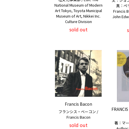
文：ジョ
National Museum of Modern
真：ペ
Art Tokyo, Toyota Municipal
Francis 
Museum of Art, Nikkei Inc.
John Edw
Culture Division
sold out
Francis Bacon
FRANCIS
フランシス・ベーコン /
Francis Bacon
著：マー
sold out
Author