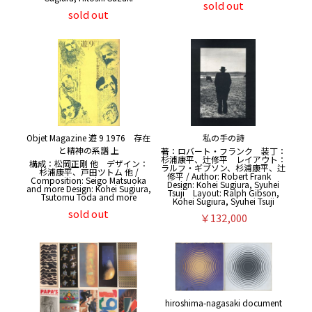
sold out
sold out
Objet Magazine 遊 9 1976 存在
私の手の詩
と精神の系譜 上
著：ロバート・フランク 装丁：
杉浦康平、辻修平 レイアウト：
構成：松岡正剛 他 デザイン：
ラルフ・ギブソン、杉浦康平、辻
杉浦康平、戸田ツトム 他 /
修平 / Author: Robert Frank
Composition: Seigo Matsuoka
Design: Kohei Sugiura, Syuhei
and more Design: Kohei Sugiura,
Tsuji Layout: Ralph Gibson,
Tsutomu Toda and more
Kohei Sugiura, Syuhei Tsuji
sold out
￥132,000
hiroshima-nagasaki document