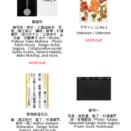
薔薇刑
デザイン 11 No.1
被写体・序文：三島由紀夫 写
真：細江英公 構成・装幀：杉浦
Unknown / Unknown
康平 協力モデル：江波杏子 土
方巽 元藤燁子 ほか / Model /
sold out
Preface: Yukio Mishima Photo:
Eikoh Hosoe Design: Kohei
Sugiura Collaborative model:
Kyoko Enami, Tatsumi Hijikata,
Akiko Motofuji, and more.
sold out
都市へ
新宿群盗伝伝
写真：高梨豊 装丁：杉浦康平
詩：吉増剛造 / Photo: Yutaka
著：渡辺克巳 装丁：杉浦康平、
Takanashi Design: Kohei Sugiura
鈴木一誌 / Author: Katsumi
Poem: Gozo Yoshimasu
Watanabe Design: Kohei
Sugiura, Hitoshi Suzuki