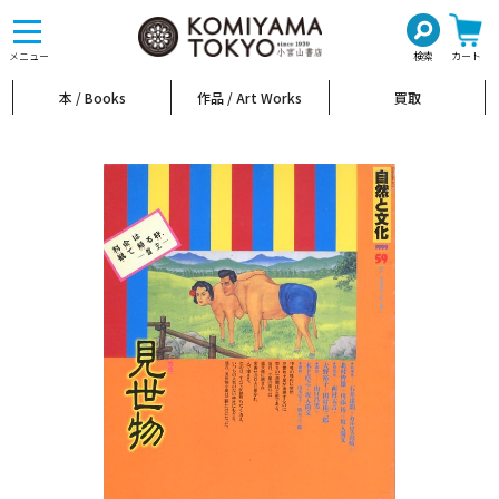
toggle
navigation
メニュー
検索
カート
本 / Books
作品 / Art Works
買取