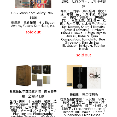
1961 ヒロシマ・ナガサキの記
録
写真：土門拳、東松照明 序文：
GAG Graphic Art Gallery 1982–
湯川秀樹 装丁：粟津潔、杉浦康
平 構成：伊藤知己（伊藤知
1986
巳）、重森弘淹、瀬木慎一 絵
粟津潔 亀倉雄策 他 / Kiyoshi
画：丸木位里、丸木俊子 / Photo:
Awazu, Yusaku Kamekura, etc.
Ken Domon, Shomei Tomatsu
(Teruaki Tomatsu) Preface:
sold out
Hideki Yukawa Design: Kiyoshi
Awazu, Kohei Sugiura
Composition: Tomoki Ito, Koen
Shigemori, Shinichi Segi
Illustration: Iri Maruki, Toshiko
Maruki
sold out
教王護国寺蔵伝真言院 両界曼荼
薔薇刑 完全復刻版
羅 全2函4冊揃
復刻版制作指揮：大沢類 写真・
企画・撮影：石元泰博 構成・造
監修：細江英公 被写体・序
本：杉浦康平 解説：真鍋俊照
文：三島由紀夫 装丁・監修：杉
英文解説：山本智教 真鍋俊照
浦康平 / Executive Producer of
英訳：チャールズ・S・テリー /
Reprint: Rui Osawa Photo /
Planning and Photography:
Supervision: Eikoh Hosoe
Yasuhiro Ishimoto Design and