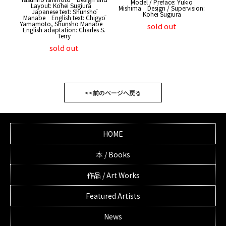
Model / Preface: Yukio
Layout: Kōhei Sugiura
Mishima Design / Supervision:
Japanese text: Shunshō
Kohei Sugiura
Manabe English text: Chigyō
Yamamoto, Shunsho Manabe
sold out
English adaptation: Charles S.
Terry
sold out
<<前のページへ戻る
HOME
本 / Books
作品 / Art Works
Featured Artists
News