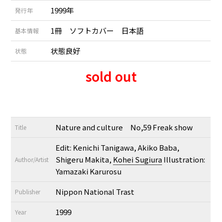
1999年
発行年
1冊 ソフトカバー 日本語
基本情報
状態良好
状態
sold out
Nature and culture No,59 Freak show
Title
Edit: Kenichi Tanigawa, Akiko Baba,
Shigeru Makita,
Kohei Sugiura
Illustration:
Author/Artist
Yamazaki Karurosu
Nippon National Trast
Publisher
1999
Year