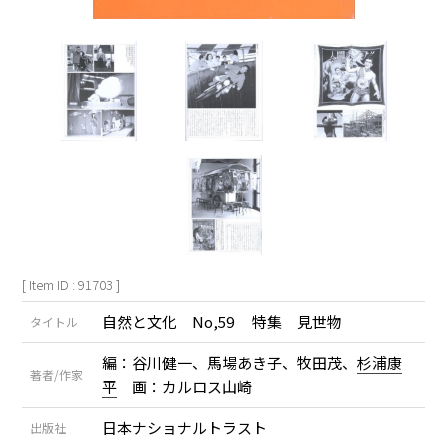
[ Item ID : 91703 ]
自然と文化 No,59 特集 見世物
タイトル
編：谷川健一、馬場あき子、牧田茂、
杉浦康
著者/作家
平
画：カルロス山崎
日本ナショナルトラスト
出版社