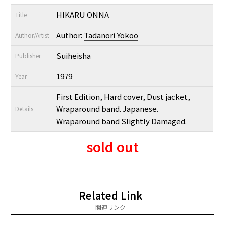
HIKARU ONNA
Title
Author:
Tadanori Yokoo
Author/Artist
Suiheisha
Publisher
1979
Year
First Edition, Hard cover, Dust jacket,
Wraparound band. Japanese.
Details
Wraparound band Slightly Damaged.
sold out
Related Link
関連リンク