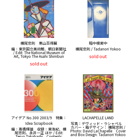
横尾忠則 寒山百得展
暗中模索中
編：東京国立美術館、朝日新聞社
横尾忠則 / Tadanori Yokoo
/ Edit: The National Museum of
sold out
Art, Tokyo The Asahi Shimbun
sold out
アイデア No.300 2003/9 特集：
LACHAPELLE LAND
Idea Scrapbook
写真：デヴィッド・ラシャペル
カバー・箱デザイン： 横尾忠則 /
編：髙橋輝雄 収録：東浩紀、横
Photo: David LaChapelle Cover
尾忠則、永井一正 ほか / Edit:
and Box Design: Tadanori Yokoo
Teruo Takahashi Contents: