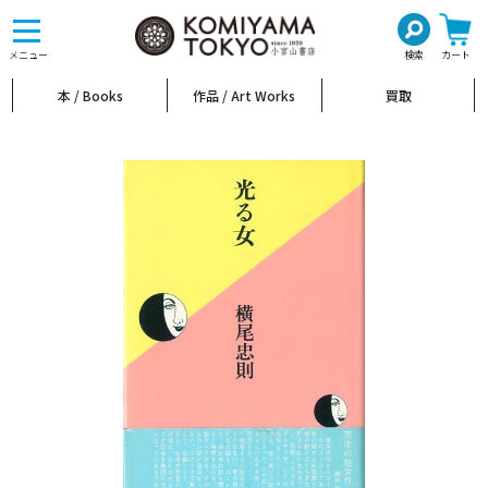
toggle
navigation
メニュー
検索
カート
本 / Books
作品 / Art Works
買取