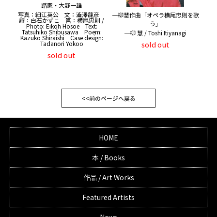
踏家・大野一雄
写真：細江英公 文：澁澤龍彦
一柳慧作曲「オペラ横尾忠則を歌
詩：白石かずこ 筥：横尾忠則 /
う」
Photo: Eikoh Hosoe Text:
Tatsuhiko Shibusawa Poem:
一柳 慧 / Toshi Itiyanagi
Kazuko Shiraishi Case design:
sold out
Tadanori Yokoo
sold out
<<前のページへ戻る
HOME
本 / Books
作品 / Art Works
Featured Artists