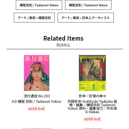
横尾忠則 / Tadanori Yokoo
横尾忠則 / Tadanori Yokoo
アート / 美術 » 横尾忠則
アート / 美術 » 日本人アーティスト
Related Items
関連商品
流行通信 No.203
芳年－狂懐の神々
A.D 横尾 忠則 / Tadanori Yokoo
月岡芳年 Yoshitoshi Tsukioka 装
幀・編集：横尾忠則 Tadanori
sold out
Yokoo 資料・編集協力：中右瑛
Ei Nakau
sold out