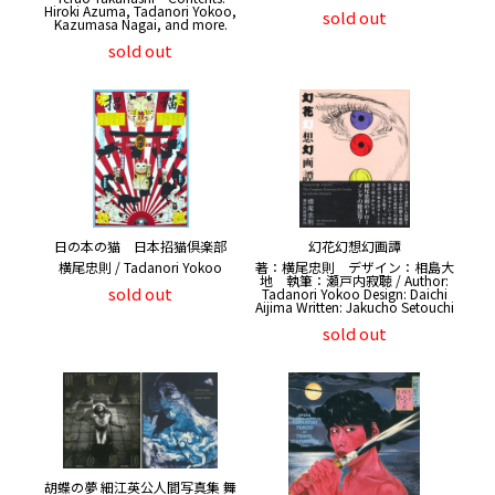
Hiroki Azuma, Tadanori Yokoo,
sold out
Kazumasa Nagai, and more.
sold out
日の本の猫 日本招猫倶楽部
幻花幻想幻画譚
横尾忠則 / Tadanori Yokoo
著：横尾忠則 デザイン：相島大
地 執筆：瀬戸内寂聴 / Author:
sold out
Tadanori Yokoo Design: Daichi
Aijima Written: Jakucho Setouchi
sold out
胡蝶の夢 細江英公人間写真集 舞