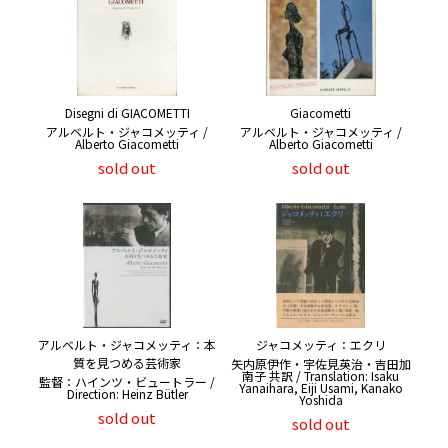
Disegni di GIACOMETTI
Giacometti
アルベルト・ジャコメッティ /
アルベルト・ジャコメッティ /
Alberto Giacometti
Alberto Giacometti
sold out
sold out
アルベルト・ジャコメッティ：本
ジャコメッティ：エクリ
質を見つめる芸術家
矢内原伊作・宇佐見英治・吉田加
南子 共訳 / Translation: Isaku
監督：ハインツ・ビュートラー /
Yanaihara, Eiji Usami, Kanako
Direction: Heinz Bütler
Yoshida
sold out
sold out