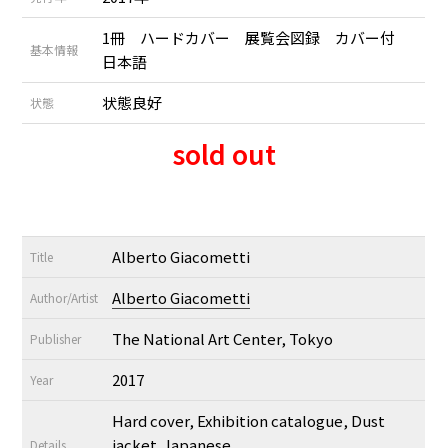
1冊 ハードカバー 展覧会図録 カバー付
基本情報
日本語
状態良好
状態
sold out
Alberto Giacometti
Title
Alberto Giacometti
Author/Artist
The National Art Center, Tokyo
Publisher
2017
Year
Hard cover, Exhibition catalogue, Dust
jacket. Japanese.
Details