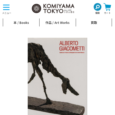
toggle
navigation
メニュー
検索
カート
本 / Books
作品 / Art Works
買取