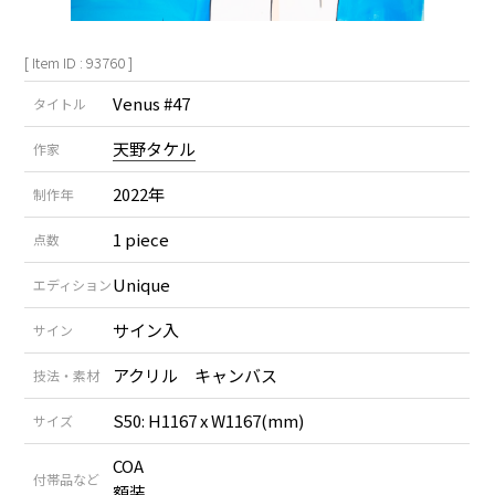
[ Item ID : 93760 ]
Venus #47
タイトル
天野タケル
作家
2022年
制作年
1 piece
点数
Unique
エディション
サイン入
サイン
アクリル キャンバス
技法・素材
S50: H1167 x W1167(mm)
サイズ
COA
付帯品など
額装