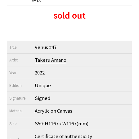
sold out
Venus #47
Title
Takeru Amano
Artist
2022
Year
Unique
Edition
Signed
Signature
Acrylic on Canvas
Material
S50: H1167 x W1167(mm)
Size
Certificate of authenticity