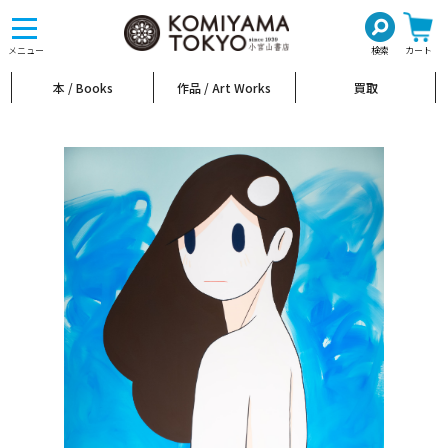
toggle
navigation
メニュー
検索
カート
本 / Books
作品 / Art Works
買取