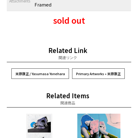
Attachments
Framed
sold out
Related Link
関連リンク
米原康正 / Yasumasa Yonehara
Primary Artworks » 米原康正
Related Items
関連商品