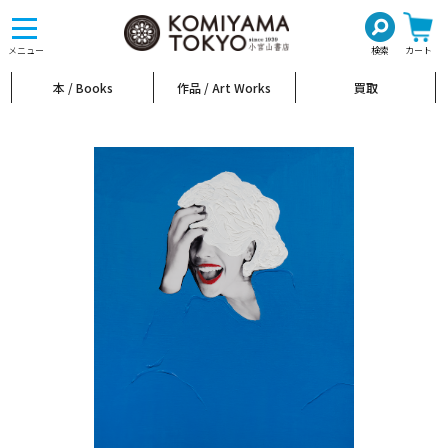
toggle
navigation
メニュー
検索
カート
本 / Books
作品 / Art Works
買取