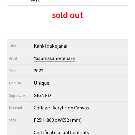
sold out
Kanki dakejanai
Title
Yasumasa Yonehara
Artist
2022
Year
Unique
Edition
SIGNED
Signature
Collage, Acrylic on Canvas
Material
F25: H803 x W652 (mm)
Size
Certificate of authenticity