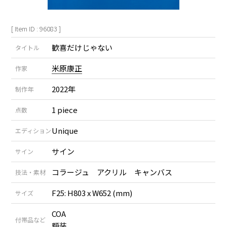
[ Item ID : 96083 ]
歓喜だけじゃない
タイトル
米原康正
作家
2022年
制作年
1 piece
点数
Unique
エディション
サイン
サイン
コラージュ アクリル キャンバス
技法・素材
F25: H803 x W652 (mm)
サイズ
COA
付帯品など
額装