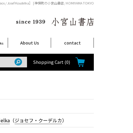
aos / Josef Koudelka］ | 神保町の小宮山書店 / KOMIYAMA TOKYO
About Us
contact
oks
店舗案内
ご注文について
特定商取引法に関する表示
プライバシーポリシー
ム
取
て
て
て
Shop Infomation
How to Order
Shopping Cart
(0)
elka
（
ジョセフ・クーデルカ
）