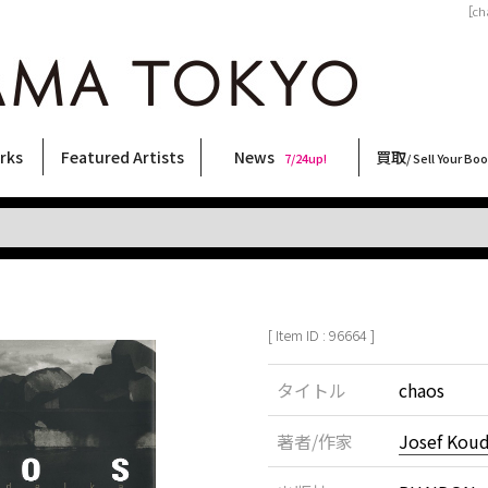
［ch
rks
Featured Artists
News
買取
7/24up!
/ Sell Your Bo
ィー
ート
ス
orks
稲嶺啓一(東風終)
村田言恵
丸岡和吾
Rico Casella
キム・ロートン
菅谷晋一
柴田亜美
内藤啓介
CHRIS
三島剛
二本木里美
林月光
三島由紀夫
秋赤音
横尾忠則
春川ナミオ
佐伯俊男
天野タケル
須藤昌人
COOKIE
大西洋介
内藤ルネ
北島敬三
森山大道
大類信
新着・おすすめ商品
フェア・イベント情報
お店からのお知らせ
買取ブログ
買取専用フォー
古書 / 古本の買
美術品の買取
出張買取につい
宅配買取につい
店頭買取につい
よくある質問
9/7up!
6/1up!
7/24up!
 ART LABEL
Keiichi Inamine(kochishun)
Kotoe Murata
Kazumichi Maruoka
(Babybrush)
Kim Laughton
Shinichi Sugaya
Ami Shibata
Keisuke Naito
CHRIS
Go Mishima
Satomi Nihongi
Gekko Hayashi
Yukio Mishima
AKIAKANE
Tadanori Yokoo
Namio Harukawa
Toshio Saeki
TAKERU AMANO
Masato Sudo
野性爆弾くっきー！
Yosuke Onishi
Rune Naito
Keizo Kitajima
Daido Moriyama
Makoto Ohrui
[ Item ID : 96664 ]
タイトル
chaos
著者/作家
Josef Koud