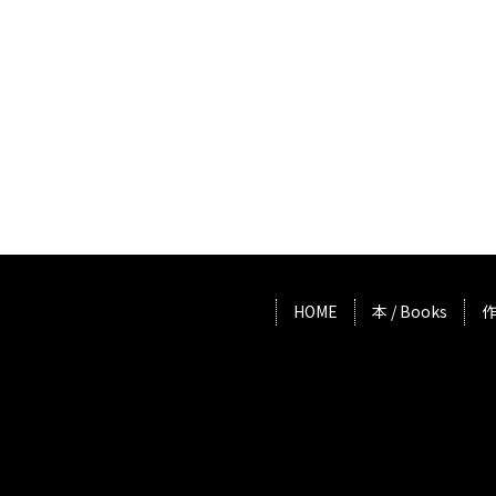
HOME
本 / Books
作