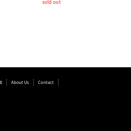
sold out
取
About Us
Contact