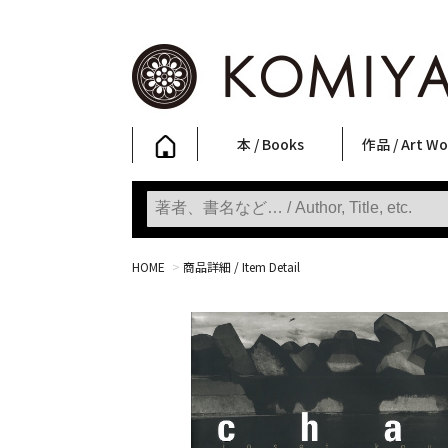
本 / Books
作品 / Art Wo
写真集
ファッション
アート / 美術
文学・人文
日本文化
新刊
SALE
フォトグラフ
ポスター
ストリートア
立体・その他
アートワーク
Primary Artw
版画
Photobooks
Fashion
Art
Literature & Humanities
Japanese Culture
New Books
SALE
Photography
Posters
Street Art
Sculptures / etc
Art Works
KOMIYAMA TOKYO
Prints
HOME
>
商品詳細 / Item Detail