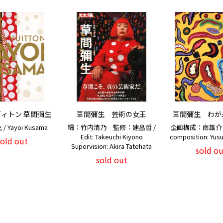
ィトン 草間彌生
草間彌生 芸術の女王
草間彌生 わが
 Yayoi Kusama
編：竹内清乃 監修：建畠晢 /
企画構成：南雄介 / P
Edit: Takeuchi Kiyono
composition: Yus
sold out
Supervision: Akira Tatehata
sold ou
sold out