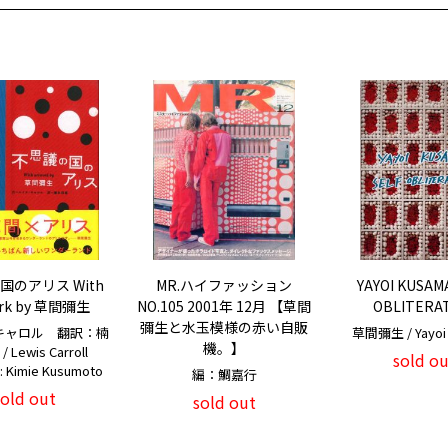
国のアリス With
MR.ハイファッション
YAYOI KUSAMA
ork by 草間彌生
NO.105 2001年 12月 【草間
OBLITERA
彌生と水玉模様の赤い自販
キャロル 翻訳：楠
草間彌生 / Yayoi
機。】
 Lewis Carroll
sold ou
e: Kimie Kusumoto
編：鯛嘉行
sold out
sold out