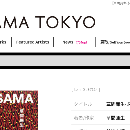
［草間彌生-永遠
rks
Featured Artists
News
買取
7/24up!
/ Sell Your Bo
ィー
ート
ス
orks
稲嶺啓一(東風終)
村田言恵
丸岡和吾
Rico Casella
キム・ロートン
菅谷晋一
柴田亜美
内藤啓介
CHRIS
須藤昌人
二本木里美
北島敬三
大西洋介
天野タケル
横尾忠則
佐伯俊男
秋赤音
三島剛
春川ナミオ
林月光
三島由紀夫
大類信
COOKIE
内藤ルネ
森山大道
新着・おすすめ商品
フェア・イベント情報
お店からのお知らせ
買取ブログ
買取専用フォー
古書 / 古本の買
美術品の買取
出張買取につい
宅配買取につい
店頭買取につい
よくある質問
9/7up!
6/1up!
7/24up!
 ART LABEL
Keiichi Inamine(kochishun)
Kotoe Murata
Kazumichi Maruoka
(Babybrush)
Kim Laughton
Shinichi Sugaya
Ami Shibata
Keisuke Naito
CHRIS
Masato Sudo
Satomi Nihongi
Keizo Kitajima
Yosuke Onishi
TAKERU AMANO
Tadanori Yokoo
Toshio Saeki
AKIAKANE
Go Mishima
Namio Harukawa
Gekko Hayashi
Yukio Mishima
Makoto Ohrui
野性爆弾くっきー！
Rune Naito
Daido Moriyama
[ Item ID : 97114 ]
タイトル
草間彌生-
著者/作家
草間彌生