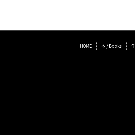
HOME
本 / Books
作