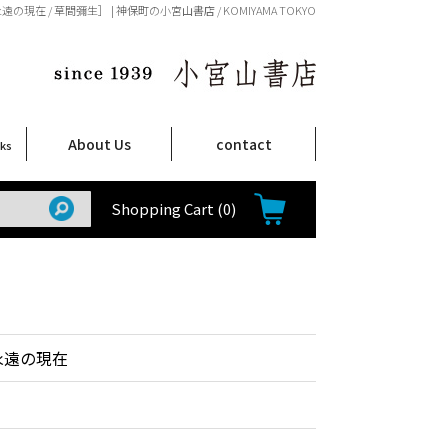
の現在 / 草間彌生］ | 神保町の小宮山書店 / KOMIYAMA TOKYO
About Us
contact
oks
店舗案内
ご注文について
特定商取引法に関する表示
プライバシーポリシー
ム
取
て
て
て
Shop Infomation
How to Order
Shopping Cart
(0)
永遠の現在