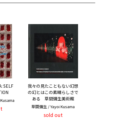
: SELF
我々の見たこともない幻想
TION
の幻とはこの素晴らしさで
ある 草間彌生美術館
 Kusama
草間彌生 / Yayoi Kusama
t
sold out