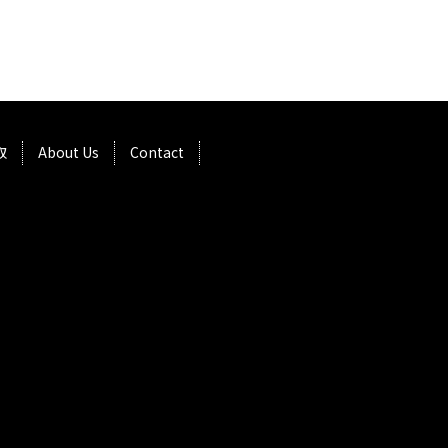
取
About Us
Contact