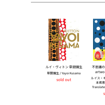
ルイ・ヴィトン 草間彌生
不思議の
artw
草間彌生 / Yayoi Kusama
ルイス・
sold out
本君恵 /
Translat