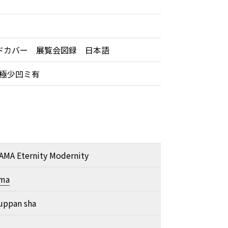
ドカバー 展覧会図録 日本語
部極少凹ミ有
AMA Eternity Modernity
ama
uppan sha