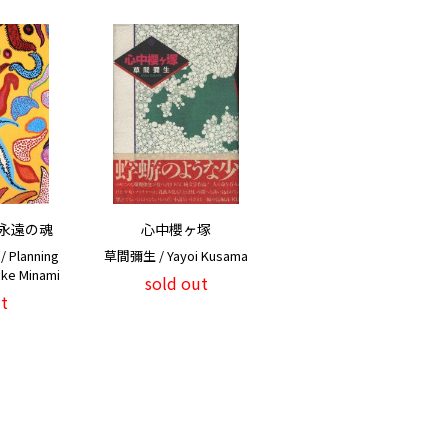
永遠の魂
心中櫻ヶ塚
lanning
草間彌生 / Yayoi Kusama
uke Minami
sold out
t