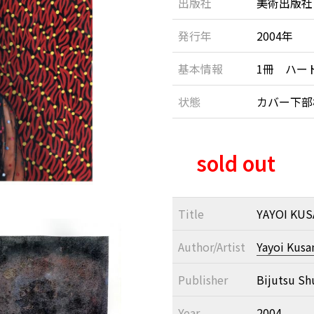
出版社
美術出版社
発行年
2004年
基本情報
1冊 ハー
状態
カバー下
sold out
Title
YAYOI KUS
Author/Artist
Yayoi Kus
Publisher
Bijutsu Sh
Year
2004