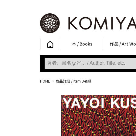
本 / Books
作品 / Art Wo
写真集
ファッション
アート / 美術
文学・人文
日本文化
新刊
SALE
フォトグラフ
ポスター
ストリートア
立体・その他
アートワーク
Primary Artw
版画
Photobooks
Fashion
Art
Literature & Humanities
Japanese Culture
New Books
SALE
Photography
Posters
Street Art
Sculptures / etc
Art Works
KOMIYAMA TOKYO
Prints
HOME
>
商品詳細 / Item Detail