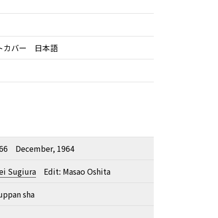
トカバー 日本語
有
.66 December, 1964
ei Sugiura
Edit: Masao Oshita
uppan sha