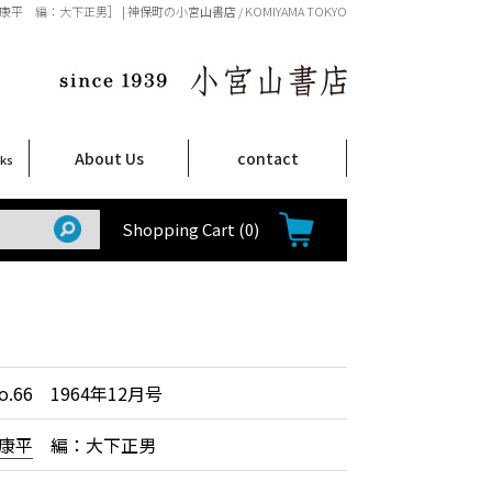
浦康平 編：大下正男］ | 神保町の小宮山書店 / KOMIYAMA TOKYO
About Us
contact
oks
店舗案内
ご注文について
特定商取引法に関する表示
プライバシーポリシー
ム
取
て
て
て
Shop Infomation
How to Order
Shopping Cart
(0)
.66 1964年12月号
康平
編：大下正男