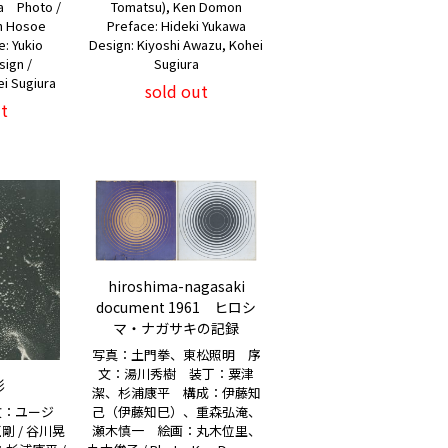
Tomatsu), Ken Domon
wa Photo /
Preface: Hideki Yukawa
koh Hosoe
Design: Kiyoshi Awazu, Kohei
e: Yukio
Sugiura
ign /
ei Sugiura
sold out
t
hiroshima-nagasaki
document 1961 ヒロシ
マ・ナガサキの記録
写真：土門拳、東松照明 序
文：湯川秀樹 装丁：粟津
影
潔、杉浦康平 構成：伊藤知
文：ユージ
己（伊藤知巳）、重森弘淹、
剛 / 谷川晃
瀬木慎一 絵画：丸木位里、