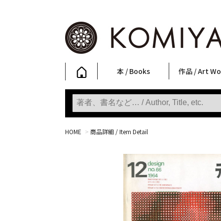
本 / Books
作品 / Art Wo
写真集
ファッション
アート / 美術
文学・人文
日本文化
新刊
SALE
フォトグラフ
ポスター
ストリートア
立体・その他
アートワーク
Primary Artw
版画
Photobooks
Fashion
Art
Literature & Humanities
Japanese Culture
New Books
SALE
Photography
Posters
Street Art
Sculptures / etc
Art Works
KOMIYAMA TOKYO
Prints
HOME
>
商品詳細 / Item Detail