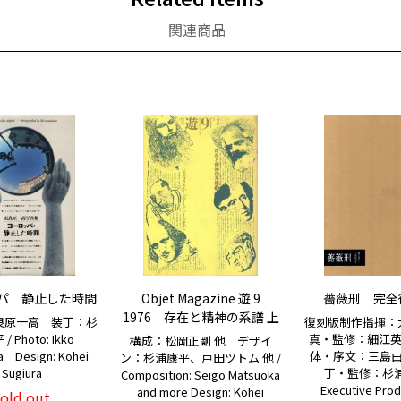
関連商品
パ 静止した時間
Objet Magazine 遊 9
薔薇刑 完全
1976 存在と精神の系譜 上
良原一高 装丁：杉
復刻版制作指揮：
 Photo: Ikko
真・監修：細江
構成：松岡正剛 他 デザイ
a Design: Kohei
体・序文：三島
ン：杉浦康平、戸田ツトム 他 /
Sugiura
丁・監修：杉浦
Composition: Seigo Matsuoka
Executive Prod
and more Design: Kohei
sold out