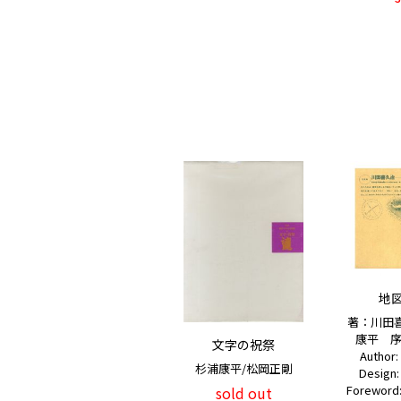
地
著：川田
康平 序
文字の祝祭
Author
杉浦康平/松岡正剛
Design
Foreword
sold out