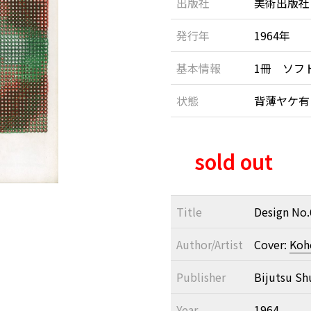
出版社
美術出版社
発行年
1964年
基本情報
1冊 ソフ
状態
背薄ヤケ
sold out
Title
Design No
Author/Artist
Cover:
Koh
Publisher
Bijutsu Sh
Year
1964