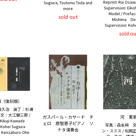
Reprint: Rui Osa
Sugiura, Tsutomu Toda and
Supervision: Ei
more
Model / Prefac
sold out
Mishima Des
Supervision: Koh
sold ou
図（復刻版）
喜久治 装丁：杉浦
文：大江健三郎 /
ガスパール・カサード チ
河 累
: Kikuji Kawada
ェロ 原智恵子ピアノ ソ
写真：森永純 
: Kohei Sugiura
ナタ演奏会
ン・スミス / 松岡正
: Kenzaburo Ohe