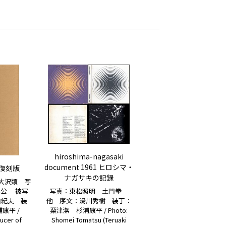
hiroshima-nagasaki
document 1961 ヒロシマ・
復刻版
ナガサキの記録
大沢類 写
写真：東松照明 土門拳
英公 被写
他 序文：湯川秀樹 装丁：
由紀夫 装
粟津潔 杉浦康平 / Photo:
康平 /
Shomei Tomatsu (Teruaki
ucer of