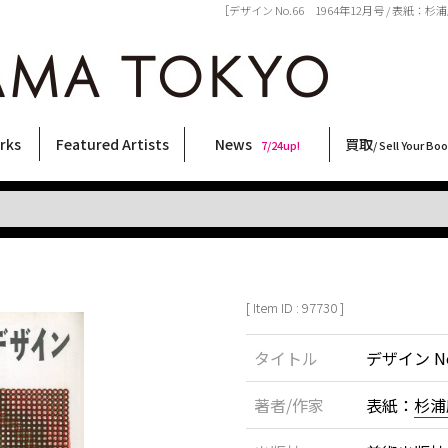
［デザイン No.66 1964年12月号 / 表紙：杉
rks
Featured Artists
News
買取
7/24up!
/ Sell Your Bo
ィー
ート
ス
orks
稲嶺啓一(東風終)
村田言恵
丸岡和吾
Rico Casella
キム・ロートン
菅谷晋一
柴田亜美
内藤啓介
CHRIS
三島剛
須藤昌人
大西洋介
春川ナミオ
林月光
秋赤音
佐伯俊男
天野タケル
北島敬三
三島由紀夫
COOKIE
横尾忠則
森山大道
二本木里美
内藤ルネ
大類信
新着・おすすめ商品
フェア・イベント情報
お店からのお知らせ
買取ブログ
買取専用フォー
古書 / 古本の買
美術品の買取
出張買取につい
宅配買取につい
店頭買取につい
よくある質問
9/7up!
6/1up!
7/24up!
 ART LABEL
Keiichi Inamine(kochishun)
Kotoe Murata
Kazumichi Maruoka
(Babybrush)
Kim Laughton
Shinichi Sugaya
Ami Shibata
Keisuke Naito
CHRIS
Go Mishima
Masato Sudo
Yosuke Onishi
Namio Harukawa
Gekko Hayashi
AKIAKANE
Toshio Saeki
TAKERU AMANO
Keizo Kitajima
Yukio Mishima
野性爆弾くっきー！
Tadanori Yokoo
Daido Moriyama
Satomi Nihongi
Rune Naito
Makoto Ohrui
[ Item ID : 97730 ]
タイトル
デザイン No
著者/作家
表紙：
杉浦