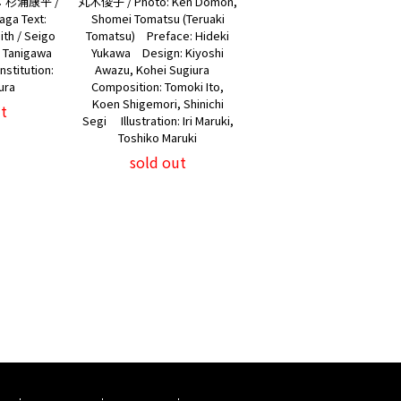
杉浦康平 /
丸木俊子 / Photo: Ken Domon,
aga Text:
Shomei Tomatsu (Teruaki
ith / Seigo
Tomatsu) Preface: Hideki
i Tanigawa
Yukawa Design: Kiyoshi
stitution:
Awazu, Kohei Sugiura
ura
Composition: Tomoki Ito,
Koen Shigemori, Shinichi
t
Segi Illustration: Iri Maruki,
Toshiko Maruki
sold out