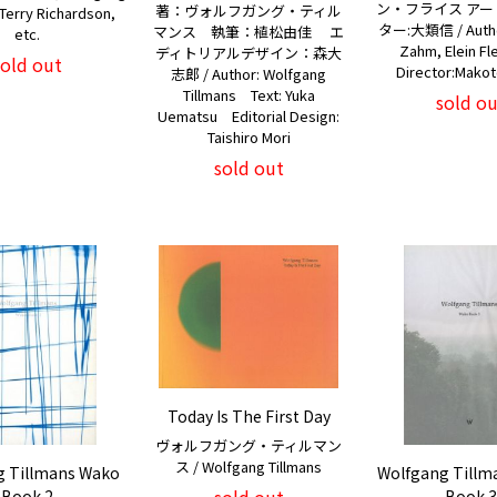
ン・フライス ア
著：ヴォルフガング・ティル
 Terry Richardson,
ター:大類信 / Author:
マンス 執筆：植松由佳 エ
etc.
Zahm, Elein Fle
ディトリアルデザイン：森大
sold out
Director:Makot
志郎 / Author: Wolfgang
Tillmans Text: Yuka
sold ou
Uematsu Editorial Design:
Taishiro Mori
sold out
Today Is The First Day
ヴォルフガング・ティルマン
ス / Wolfgang Tillmans
g Tillmans Wako
Wolfgang Tillm
Book 2
Book 3