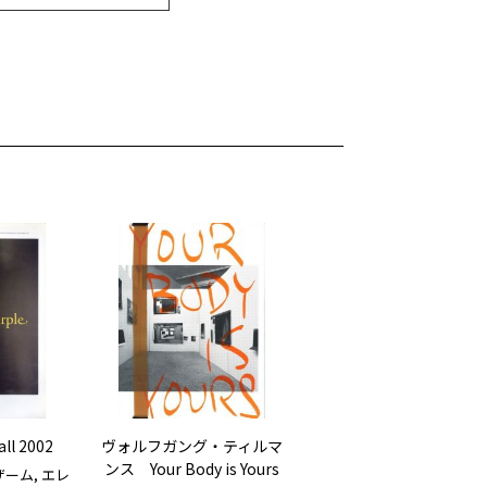
all 2002
ヴォルフガング・ティルマ
ンス Your Body is Yours
ーム, エレ