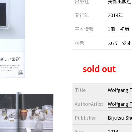
出版社
美術出版社
発行年
2014年
基本情報
1冊 初版
状態
カバー少
sold out
Title
Wolfgang T
Author/Artist
Wolfgang T
Publisher
Bijutsu Sh
Year
2014