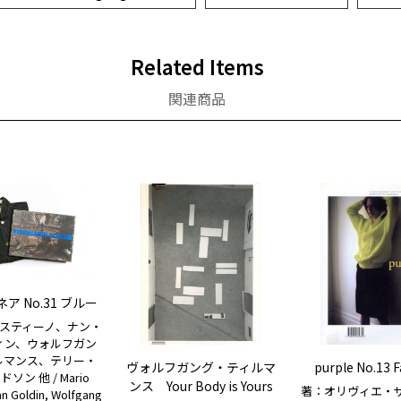
Related Items
関連商品
ア No.31 ブルー
スティーノ、ナン・
ィン、ウォルフガン
ルマンス、テリー・
ヴォルフガング・ティルマ
purple No.13 F
ソン 他 / Mario
ンス Your Body is Yours
著：オリヴィエ・ザ
an Goldin, Wolfgang