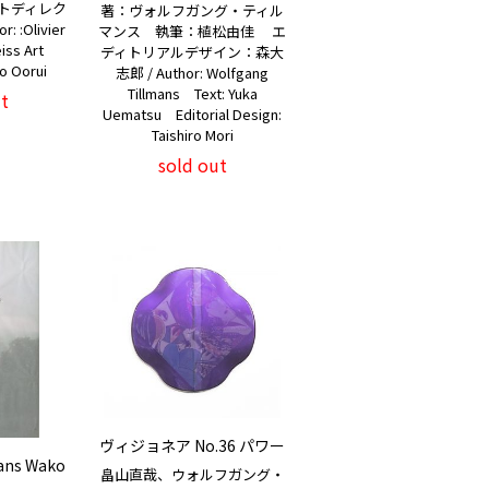
ートディレク
著：ヴォルフガング・ティル
 :Olivier
マンス 執筆：植松由佳 エ
iss Art
ディトリアルデザイン：森大
o Oorui
志郎 / Author: Wolfgang
Tillmans Text: Yuka
t
Uematsu Editorial Design:
Taishiro Mori
sold out
ヴィジョネア No.36 パワー
ans Wako
畠山直哉、ウォルフガング・