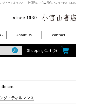
ォルフガング・ティルマンス］ | 神保町の小宮山書店 / KOMIYAMA TOKYO
About Us
contact
oks
店舗案内
ご注文について
特定商取引法に関する表示
プライバシーポリシー
ム
取
て
て
て
Shop Infomation
How to Order
Shopping Cart
(0)
illmans
ング・ティルマンス