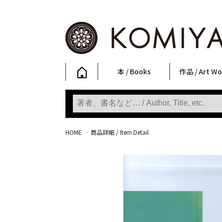
本 / Books
作品 / Art Wo
写真集
ファッション
アート / 美術
文学・人文
日本文化
新刊
SALE
フォトグラフ
ポスター
ストリートア
立体・その他
アートワーク
Primary Artw
版画
Photobooks
Fashion
Art
Literature & Humanities
Japanese Culture
New Books
SALE
Photography
Posters
Street Art
Sculptures / etc
Art Works
KOMIYAMA TOKYO
Prints
HOME
>
商品詳細 / Item Detail