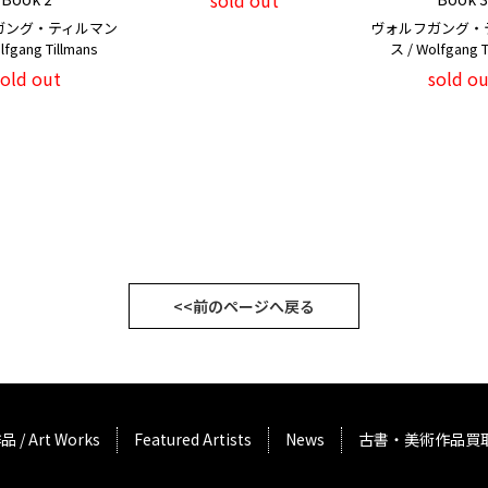
sold out
ガング・ティルマン
ヴォルフガング・
lfgang Tillmans
ス / Wolfgang T
sold out
sold ou
<<前のページへ戻る
品 / Art Works
Featured Artists
News
古書・美術作品買