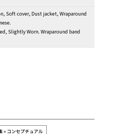
on, Soft cover, Dust jacket, Wraparound
nese.
ed, Slightly Worn. Wraparound band
集 » コンセプチュアル