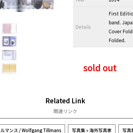
First Editi
band. Japa
Details
Cover Fold
Folded.
sold out
Related Link
関連リンク
 / Wolfgang Tillmans
写真集 » 海外写真家
写真