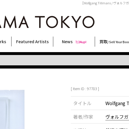
［Wolfgang Tillmans / ヴ
rks
Featured Artists
News
買取
7/24up!
/ Sell Your Bo
ィー
ート
ス
orks
稲嶺啓一(東風終)
村田言恵
丸岡和吾
Rico Casella
キム・ロートン
菅谷晋一
柴田亜美
内藤啓介
CHRIS
COOKIE
横尾忠則
三島剛
大類信
二本木里美
三島由紀夫
天野タケル
森山大道
秋赤音
北島敬三
佐伯俊男
須藤昌人
林月光
春川ナミオ
内藤ルネ
大西洋介
新着・おすすめ商品
フェア・イベント情報
お店からのお知らせ
買取ブログ
買取専用フォー
古書 / 古本の買
美術品の買取
出張買取につい
宅配買取につい
店頭買取につい
よくある質問
9/7up!
6/1up!
7/24up!
 ART LABEL
Keiichi Inamine(kochishun)
Kotoe Murata
Kazumichi Maruoka
(Babybrush)
Kim Laughton
Shinichi Sugaya
Ami Shibata
Keisuke Naito
CHRIS
野性爆弾くっきー！
Tadanori Yokoo
Go Mishima
Makoto Ohrui
Satomi Nihongi
Yukio Mishima
TAKERU AMANO
Daido Moriyama
AKIAKANE
Keizo Kitajima
Toshio Saeki
Masato Sudo
Gekko Hayashi
Namio Harukawa
Rune Naito
Yosuke Onishi
[ Item ID : 97783 ]
タイトル
Wolfgang T
著者/作家
ヴォルフガ