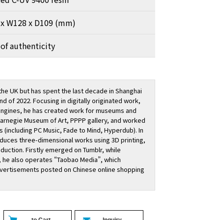
 x W128 x D109 (mm)
 of authenticity
 the UK but has spent the last decade in Shanghai
d of 2022. Focusing in digitally originated work,
engines, he has created work for museums and
Carnegie Museum of Art, PPPP gallery, and worked
s (including PC Music, Fade to Mind, Hyperdub). In
oduces three-dimensional works using 3D printing,
oduction. Firstly emerged on Tumblr, while
 he also operates “Taobao Media”, which
vertisements posted on Chinese online shopping