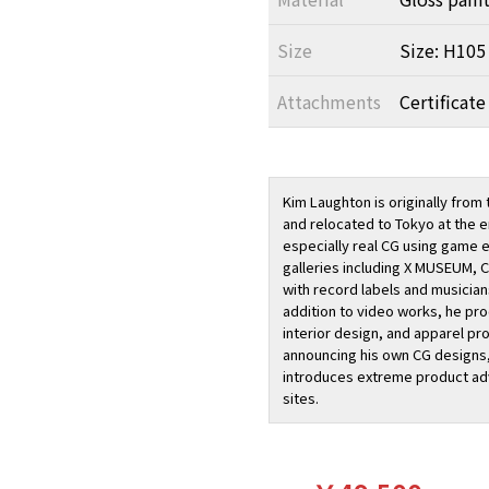
Size
Size: H105
Attachments
Certificate
Kim Laughton is originally from
and relocated to Tokyo at the en
especially real CG using game 
galleries including X MUSEUM, 
with record labels and musician
addition to video works, he pr
interior design, and apparel pr
announcing his own CG designs,
introduces extreme product ad
sites.