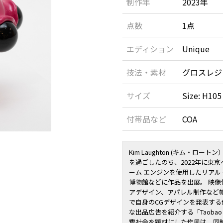
制作年
2023年
点数
1点
エディション
Unique
技法・素材
グロスレジ
サイズ
Size: H105
付帯品など
COA
Kim Laughton (キム・
を過ごしたのち、2022年に東
ーム エンジンを使用したリアル 
博物館などに作品を出展。 映像
アデザイン、アパレル制作など幅
で自身のCGデザインを発表す
な出品広告を紹介する「Taoba
費社会を題材にした作風は、同