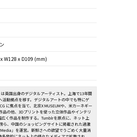
ン
 x W128 x D109 (mm)
ロートン）は英国出身のデジタルアーティスト。上海で13年間
京へ活動拠点を移す。デジタルアートの中でも特にゲ
CG に焦点を当て、北京X MUSEUMや、米カーネギー
作品の他、3Dプリントを使った立体作品やインテリ
広く作品を制作する。Tumblrを原点に、ネット上
る傍ら、中国のショッピングサイトに掲載された過激
o Media」を運営。新鮮さへの欲望でうごめく大量消
時多発的にネット上の様々なメディアで拡散され、