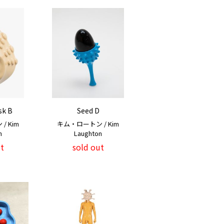
sk B
Seed D
 Kim
キム・ロートン / Kim
n
Laughton
t
sold out