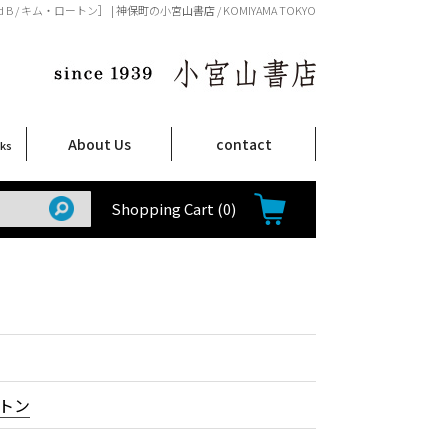
ed B / キム・ロートン］ | 神保町の小宮山書店 / KOMIYAMA TOKYO
About Us
contact
oks
店舗案内
ご注文について
特定商取引法に関する表示
プライバシーポリシー
ム
取
て
て
て
Shop Infomation
How to Order
Shopping Cart
(0)
トン