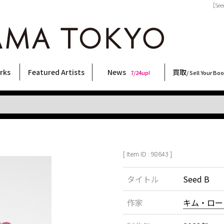
［Se
rks
Featured Artists
News
買取
7/24up!
/ Sell Your Bo
ィー
ート
ス
orks
稲嶺啓一(東風終)
村田言恵
丸岡和吾
Rico Casella
キム・ロートン
菅谷晋一
柴田亜美
内藤啓介
CHRIS
森山大道
三島由紀夫
COOKIE
北島敬三
三島剛
二本木里美
秋赤音
内藤ルネ
横尾忠則
大西洋介
天野タケル
林月光
春川ナミオ
須藤昌人
大類信
佐伯俊男
新着・おすすめ商品
フェア・イベント情報
お店からのお知らせ
買取ブログ
買取専用フォー
古書 / 古本の買
美術品の買取
出張買取につい
宅配買取につい
店頭買取につい
よくある質問
9/7up!
6/1up!
7/24up!
 ART LABEL
Keiichi Inamine(kochishun)
Kotoe Murata
Kazumichi Maruoka
(Babybrush)
Kim Laughton
Shinichi Sugaya
Ami Shibata
Keisuke Naito
CHRIS
Daido Moriyama
Yukio Mishima
野性爆弾くっきー！
Keizo Kitajima
Go Mishima
Satomi Nihongi
AKIAKANE
Rune Naito
Tadanori Yokoo
Yosuke Onishi
TAKERU AMANO
Gekko Hayashi
Namio Harukawa
Masato Sudo
Makoto Ohrui
Toshio Saeki
[ Item ID : 98643 ]
タイトル
Seed B
作家
キム・ロー