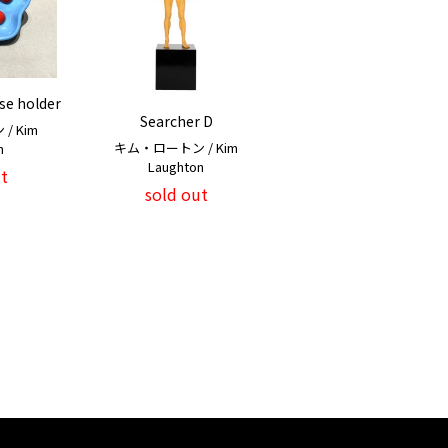
se holder
Searcher D
 Kim
キム・ロートン / Kim
n
Laughton
t
sold out