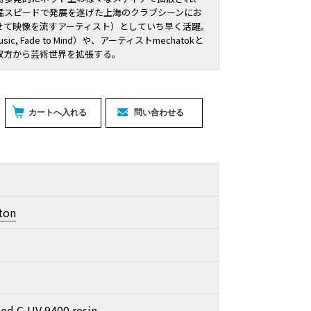
猛スピードで発展を遂げた上海のクラブシーンにお
せて映像を流すアーティスト）としていち早く活躍。
sic, Fade to Mind）や、アーティストmechatokと
双方から芸術世界を拡張する。
ton
ted C-UV 9400 resin