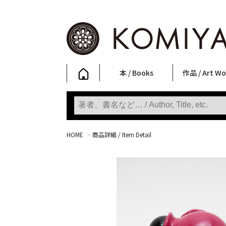
本 / Books
作品 / Art Wo
写真集
ファッション
アート / 美術
文学・人文
日本文化
新刊
SALE
フォトグラフ
ポスター
ストリートア
立体・その他
アートワーク
Primary Artw
版画
Photobooks
Fashion
Art
Literature & Humanities
Japanese Culture
New Books
SALE
Photography
Posters
Street Art
Sculptures / etc
Art Works
KOMIYAMA TOKYO
Prints
HOME
>
商品詳細 / Item Detail