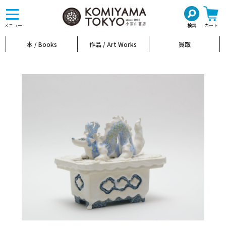
toggle
navigation
メニュー
検索
カート
本 / Books
作品 / Art Works
買取