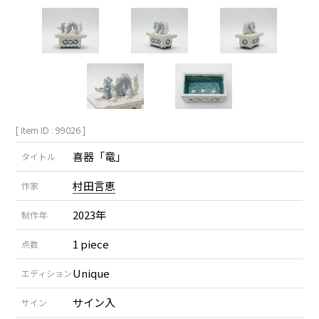
[ Item ID : 99026 ]
喜器「竜」
タイトル
村田言恵
作家
2023年
制作年
1 piece
点数
Unique
エディション
サイン入
サイン