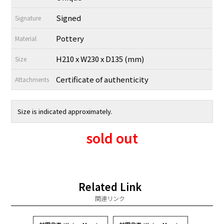
Signed
Signature
Pottery
Material
H210 x W230 x D135 (mm)
Size
Certificate of authenticity
Attachments
Size is indicated approximately.
sold out
Related Link
関連リンク