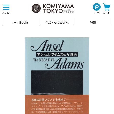
toggle
navigation
メニュー
検索
カート
本 / Books
作品 / Art Works
買取