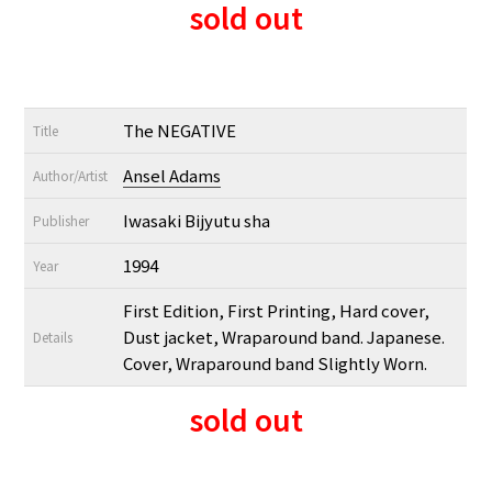
sold out
The NEGATIVE
Title
Ansel Adams
Author/Artist
Iwasaki Bijyutu sha
Publisher
1994
Year
First Edition, First Printing, Hard cover,
Dust jacket, Wraparound band. Japanese.
Details
Cover, Wraparound band Slightly Worn.
sold out