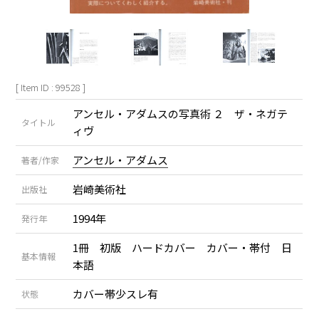
[ Item ID : 99528 ]
アンセル・アダムスの写真術 ２ ザ・ネガテ
タイトル
ィヴ
アンセル・アダムス
著者/作家
岩崎美術社
出版社
1994年
発行年
1冊 初版 ハードカバー カバー・帯付 日
基本情報
本語
カバー帯少スレ有
状態