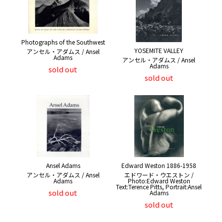
Photographs of the Southwest
YOSEMITE VALLEY
アンセル・アダムス / Ansel
Adams
アンセル・アダムス / Ansel
Adams
sold out
sold out
Ansel Adams
Edward Weston 1886-1958
アンセル・アダムス / Ansel
エドワード・ウエストン /
Adams
Photo:Edward Weston
Text:Terence Pitts, Portrait:Ansel
sold out
Adams
sold out