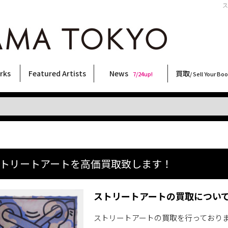
ス
rks
Featured Artists
News
買取
7/24up!
/ Sell Your Bo
ィー
ート
ス
orks
稲嶺啓一(東風終)
村田言恵
丸岡和吾
Rico Casella
キム・ロートン
菅谷晋一
柴田亜美
内藤啓介
CHRIS
林月光
森山大道
須藤昌人
内藤ルネ
北島敬三
横尾忠則
天野タケル
COOKIE
三島剛
佐伯俊男
大類信
秋赤音
三島由紀夫
春川ナミオ
大西洋介
二本木里美
新着・おすすめ商品
フェア・イベント情報
お店からのお知らせ
買取ブログ
買取専用フォー
古書 / 古本の買
美術品の買取
出張買取につい
宅配買取につい
店頭買取につい
よくある質問
9/7up!
6/1up!
7/24up!
 ART LABEL
Keiichi Inamine(kochishun)
Kotoe Murata
Kazumichi Maruoka
(Babybrush)
Kim Laughton
Shinichi Sugaya
Ami Shibata
Keisuke Naito
CHRIS
Gekko Hayashi
Daido Moriyama
Masato Sudo
Rune Naito
Keizo Kitajima
Tadanori Yokoo
TAKERU AMANO
野性爆弾くっきー！
Go Mishima
Toshio Saeki
Makoto Ohrui
AKIAKANE
Yukio Mishima
Namio Harukawa
Yosuke Onishi
Satomi Nihongi
トリートアートを高価買取致します！
ストリートアートの買取につい
ストリートアートの買取を行っており