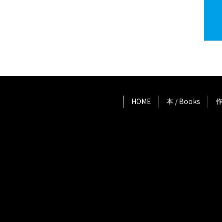
HOME
本 / Books
作