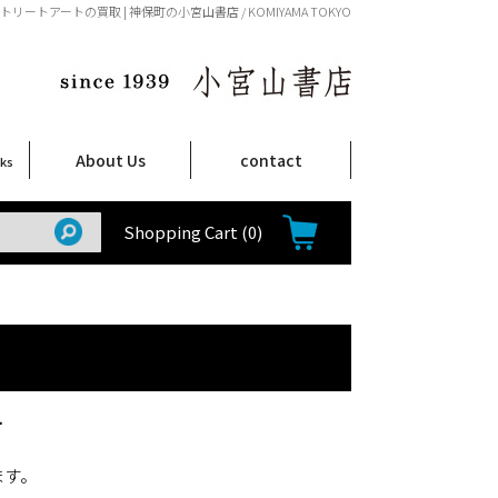
トリートアートの買取 | 神保町の小宮山書店 / KOMIYAMA TOKYO
About Us
contact
oks
店舗案内
ご注文について
特定商取引法に関する表示
プライバシーポリシー
ム
取
て
て
て
Shop Infomation
How to Order
Shopping Cart
(0)
て
ます。