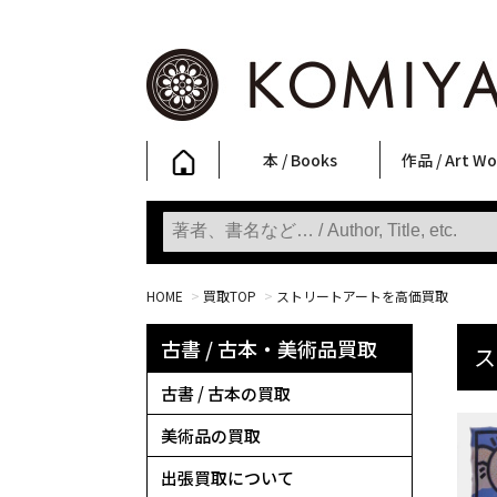
本 / Books
作品 / Art Wo
写真集
ファッション
アート / 美術
文学・人文
日本文化
新刊
SALE
フォトグラフ
ポスター
ストリートア
立体・その他
アートワーク
Primary Artw
版画
Photobooks
Fashion
Art
Literature & Humanities
Japanese Culture
New Books
SALE
Photography
Posters
Street Art
Sculptures / etc
Art Works
KOMIYAMA TOKYO
Prints
HOME
>
買取TOP
>
ストリートアートを高価買取
古書 / 古本・美術品買取
ス
古書 / 古本の買取
美術品の買取
出張買取について