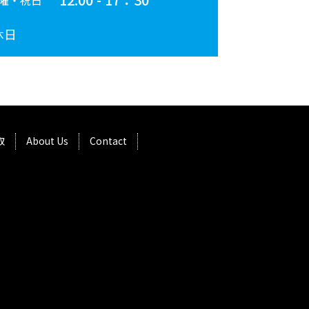
曜・祝日
休日
取
About Us
Contact