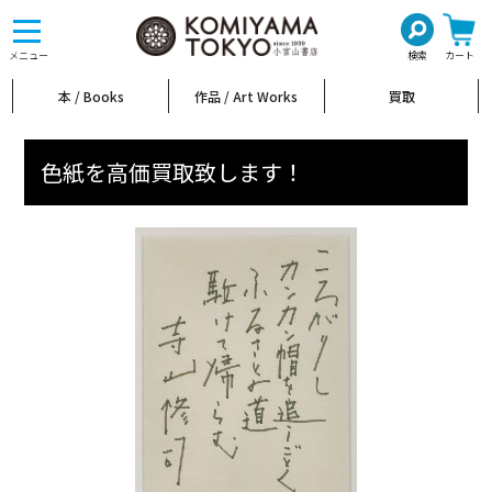
toggle
navigation
メニュー
検索
カート
本 / Books
作品 / Art Works
買取
色紙を高価買取致します！