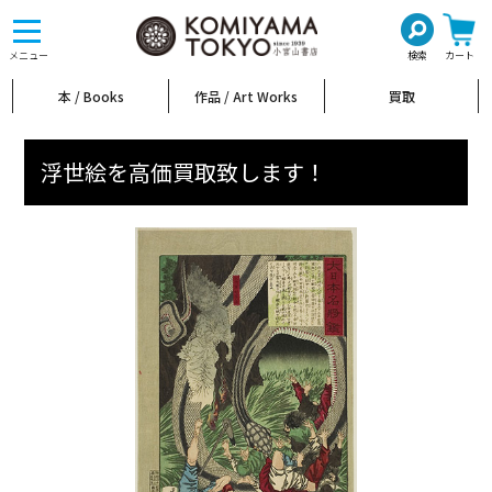
toggle
navigation
メニュー
検索
カート
本 / Books
作品 / Art Works
買取
浮世絵を高価買取致します！