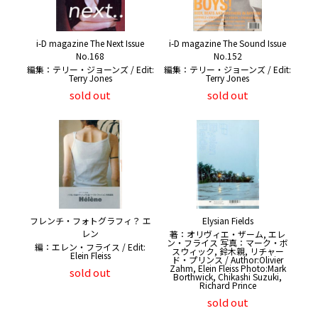
i-D magazine The Next Issue
i-D magazine The Sound Issue
No.168
No.152
編集：テリー・ジョーンズ / Edit:
編集：テリー・ジョーンズ / Edit:
Terry Jones
Terry Jones
sold out
sold out
フレンチ・フォトグラフィ？ エ
Elysian Fields
レン
著：オリヴィエ・ザーム, エレ
ン・フライス 写真：マーク・ボ
編：エレン・フライス / Edit:
スウィック, 鈴木親, リチャー
Elein Fleiss
ド・プリンス / Author:Olivier
Zahm, Elein Fleiss Photo:Mark
sold out
Borthwick, Chikashi Suzuki,
Richard Prince
sold out