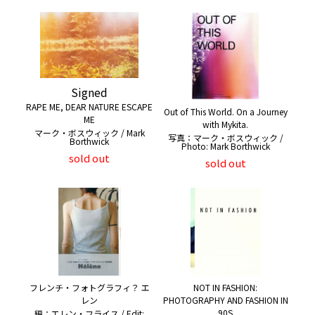
Signed
RAPE ME, DEAR NATURE ESCAPE
Out of This World. On a Journey
ME
with Mykita.
マーク・ボスウィック / Mark
写真：マーク・ボスウィック /
Borthwick
Photo: Mark Borthwick
sold out
sold out
フレンチ・フォトグラフィ？ エ
NOT IN FASHION:
レン
PHOTOGRAPHY AND FASHION IN
90S
編：エレン・フライス / Edit: