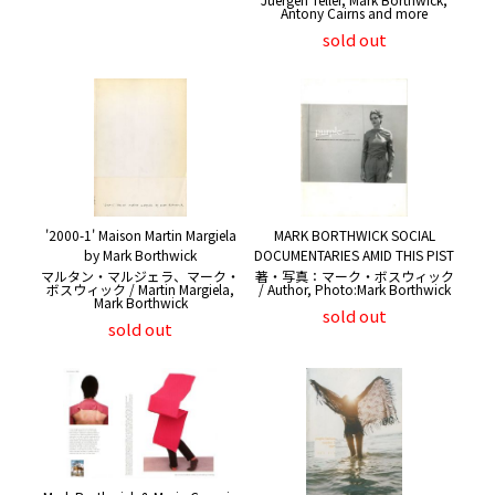
Antony Cairns and more
sold out
'2000-1' Maison Martin Margiela
MARK BORTHWICK SOCIAL
by Mark Borthwick
DOCUMENTARIES AMID THIS PIST
マルタン・マルジェラ、マーク・
著・写真：マーク・ボスウィック
ボスウィック / Martin Margiela,
/ Author, Photo:Mark Borthwick
Mark Borthwick
sold out
sold out