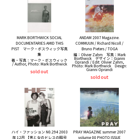
MARK BORTHWICK SOCIAL
ANDAM 2007 Magazine.
DOCUMENTARIES AMID THIS
COMMUUN / Richard Nicoll /
PIST マーク・ボスウィック写真
Bruno Pieters / TOGA
集
編：Olivier Zahm 写真：Mark
Borthwick デザイン：Gianni
著・写真：マーク・ボスウィック
Oprandi / Edit: Olivier Zahm,
/ Author, Photo: Mark Borthwick
Photo: Mark Borthwick Design:
Gianni Oprandi
sold out
sold out
ハイ・ファッション N0.294 2003
PRAY MAGAZINE summer 2007
年 12月 【男と女のドレスの暗号
volume 00 PHOTO ISSUE