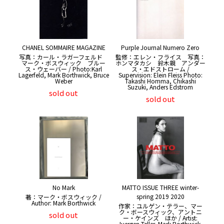
CHANEL SOMMAIRE MAGAZINE
Purple Journal Numero Zero
写真：カール・ラガーフェルド
監修：エレン・フライス 写真：
マーク・ボスウィック ブルー
ホンマタカシ 鈴木親 アンダー
ス・ウェーバー / Photo:Karl
ス・エドストローム /
Lagerfeld, Mark Borthwick, Bruce
Supervision: Elein Fleiss Photo:
Weber
Takashi Homma, Chikashi
Suzuki, Anders Edstrom
sold out
sold out
No Mark
MATTO ISSUE THREE winter-
spring 2019 2020
著：マーク・ボスウィック /
Author: Mark Borthwick
作家：ユルゲン・テラー、マー
ク・ボースウィック、アントニ
sold out
ー・ケインズ ほか / Artist:
Juergen Teller, Mark Borthwick,