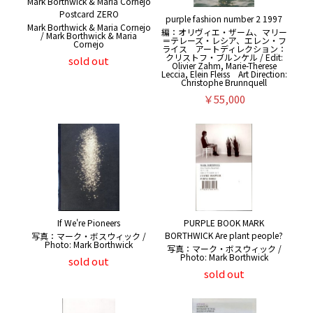
Mark Borthwick & Maria Cornejo
Postcard ZERO
purple fashion number 2 1997
Mark Borthwick & Maria Cornejo
編：オリヴィエ・ザーム、マリー
/ Mark Borthwick & Maria
＝テレーズ・レシア、エレン・フ
Cornejo
ライス アートディレクション：
クリストフ・ブルンケル / Edit:
sold out
Olivier Zahm, Marie-Therese
Leccia, Elein Fleiss Art Direction:
Christophe Brunnquell
￥55,000
If We're Pioneers
PURPLE BOOK MARK
BORTHWICK Are plant people?
写真：マーク・ボスウィック /
Photo: Mark Borthwick
写真：マーク・ボスウィック /
Photo: Mark Borthwick
sold out
sold out