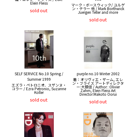
Elein Fleiss
マーク・ボースウィック/ ユルゲ
ン・テラー 他 / Mark Borthwick
sold out
Juergen Teller and more
sold out
SELF SERVICE No.10 Spring /
purple no.10 Winter 2002
Summer 1999
著：オリヴィエ・ザーム, エレ
ン・フライス アートディレクタ
エズラ・ペトロニオ、スザンヌ・
ー:大類信 / Author: :Olivier
コラー / Ezra Petronio, Suzanne
Zahm, Elein Fleiss Art
Koller
Director:Makoto Oorui
sold out
sold out