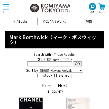
toggle
navigation
メニュー
検索
カート
本 / Books
作品 / Art Works
買取
Mark Borthwick（マーク・ボスウィッ
ク）
Search Within These Results:
さらに絞り込み ココ→
Sort by
[
In stock
] [
signed
]
Prev
Next
（1 - 32 / 47）