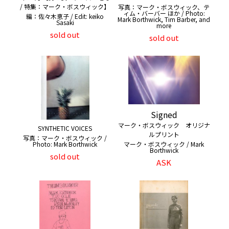
/ 特集：マーク・ボスウィック】
写真：マーク・ボスウィック、テ
ィム・バーバー ほか / Photo:
編：佐々木恵子 / Edit: keiko
Mark Borthwick, Tim Barber, and
Sasaki
more
sold out
sold out
Signed
マーク・ボスウィック オリジナ
SYNTHETIC VOICES
ルプリント
写真：マーク・ボスウィック /
Photo: Mark Borthwick
マーク・ボスウィック / Mark
Borthwick
sold out
ASK