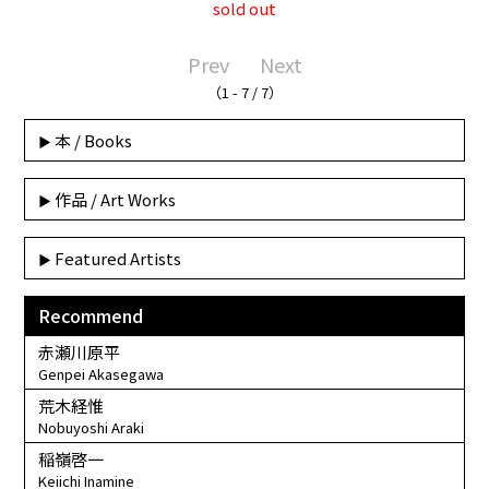
sold out
Prev
Next
（1 - 7 / 7）
本 / Books
作品 / Art Works
Featured Artists
Recommend
赤瀬川原平
Genpei Akasegawa
荒木経惟
Nobuyoshi Araki
稲嶺啓一
Keiichi Inamine