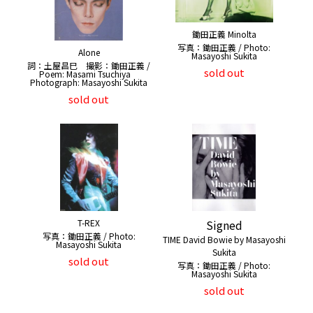
鋤田正義 Minolta
写真：鋤田正義 / Photo:
Alone
Masayoshi Sukita
詞：土屋昌巳 撮影：鋤田正義 /
sold out
Poem: Masami Tsuchiya
Photograph: Masayoshi Sukita
sold out
T-REX
Signed
写真：鋤田正義 / Photo:
TIME David Bowie by Masayoshi
Masayoshi Sukita
Sukita
sold out
写真：鋤田正義 / Photo:
Masayoshi Sukita
sold out