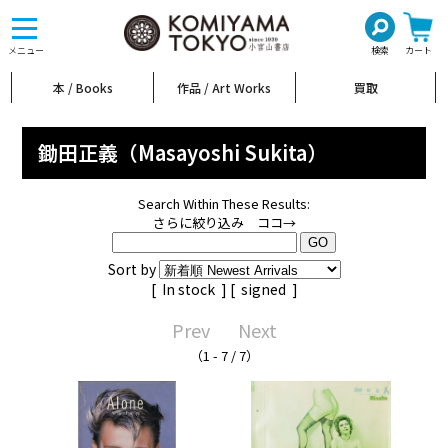
toggle
navigation
メニュー
検索
カート
本 / Books
作品 / Art Works
買取
鋤田正義（Masayoshi Sukita）
Search Within These Results:
さらに絞り込み ココ→
Sort by
[
In stock
] [
signed
]
Prev
Next
（1 - 7 / 7）