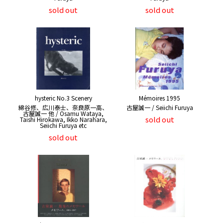
sold out
sold out
hysteric No.3 Scenery
Mémoires 1995
綿谷修、広川泰士、奈良原一高、
古屋誠一 / Seiichi Furuya
古屋誠一 他 / Osamu Wataya,
sold out
Taishi Hirokawa, Ikko Narahara,
Seiichi Furuya etc
sold out