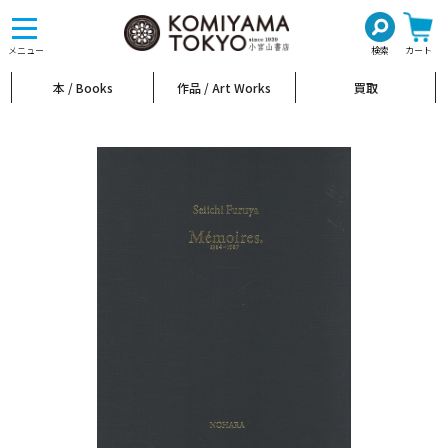
toggle
navigation
メニュー
検索
カート
本 / Books
作品 / Art Works
買取