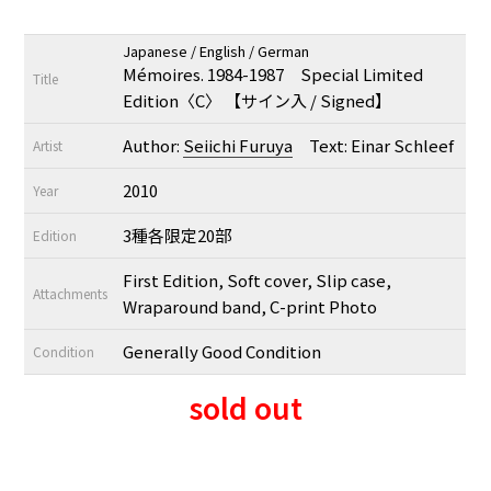
Japanese / English / German
Mémoires. 1984-1987 Special Limited
Title
Edition〈C〉 【サイン入 / Signed】
Author:
Seiichi Furuya
Text: Einar Schleef
Artist
2010
Year
3種各限定20部
Edition
First Edition, Soft cover, Slip case,
Attachments
Wraparound band, C-print Photo
Generally Good Condition
Condition
sold out