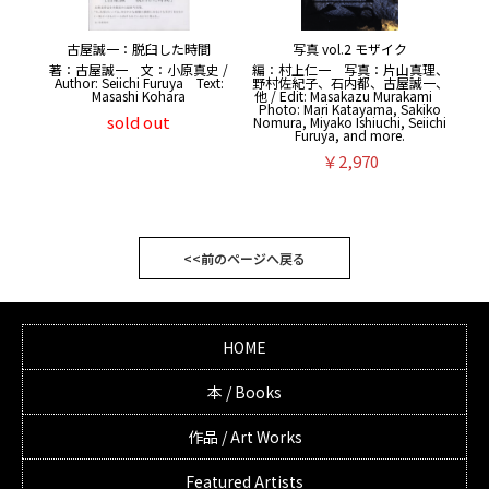
古屋誠一：脱臼した時間
写真 vol.2 モザイク
著：古屋誠一 文：小原真史 /
編：村上仁一 写真：片山真理、
Author: Seiichi Furuya Text:
野村佐紀子、石内都、古屋誠一、
Masashi Kohara
他 / Edit: Masakazu Murakami
Photo: Mari Katayama, Sakiko
sold out
Nomura, Miyako Ishiuchi, Seiichi
Furuya, and more.
￥2,970
<<前のページへ戻る
HOME
本 / Books
作品 / Art Works
Featured Artists