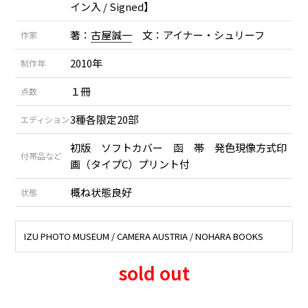
イン入 / Signed】
著：
古屋誠一
文：アイナー・シュリーフ
作家
2010年
制作年
１冊
点数
3種各限定20部
エディション
初版 ソフトカバー 函 帯 発色現像方式印
付帯品など
画（タイプC）プリント付
概ね状態良好
状態
IZU PHOTO MUSEUM / CAMERA AUSTRIA / NOHARA BOOKS
sold out