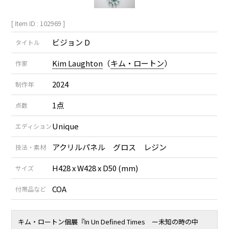
[ Item ID : 102969 ]
ビジョン D
タイトル
Kim Laughton
（
キム・ロートン
）
作家
2024
制作年
1点
点数
Unique
エディション
アクリルパネル グロス レジン
技法・素材
H428 x W428 x D50 (mm)
サイズ
COA
付帯品など
キム・ロートン個展『In Un Defined Times ー未知の時の中