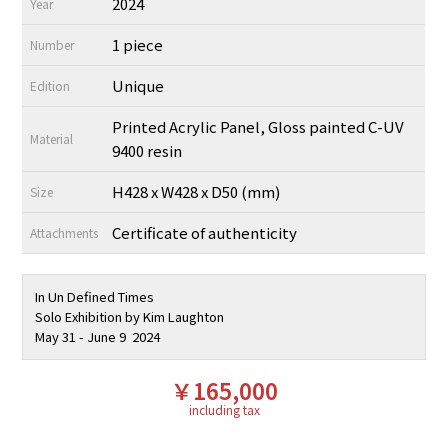
2024
Year
1 piece
Number
Unique
Edition
Printed Acrylic Panel, Gloss painted C-UV
Material
9400 resin
H428 x W428 x D50 (mm)
Size
Certificate of authenticity
Attachments
In Un Defined Times
Solo Exhibition by Kim Laughton
May 31 - June 9 2024
￥165,000
including tax