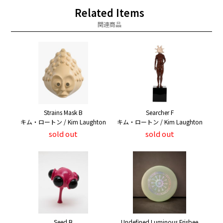
Related Items
関連商品
Strains Mask B
Searcher F
キム・ロートン / Kim Laughton
キム・ロートン / Kim Laughton
sold out
sold out
Seed B
Undefined Luminous Frisbee