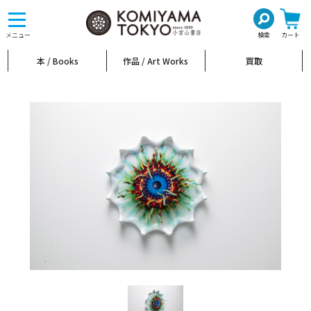
toggle
navigation
メニュー
検索
カート
本 / Books
作品 / Art Works
買取