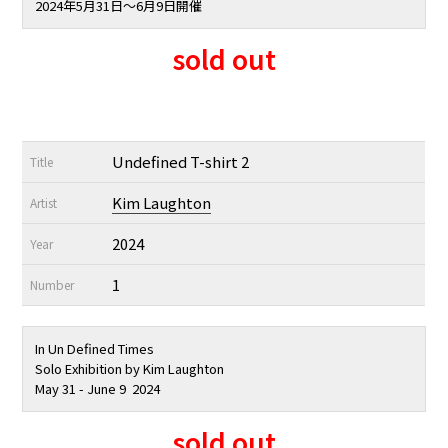
2024年5月31日〜6月9日開催
sold out
Undefined T-shirt 2
Title
Kim Laughton
Artist
2024
Year
1
Number
In Un Defined Times
Solo Exhibition by Kim Laughton
May 31 - June 9 2024
sold out