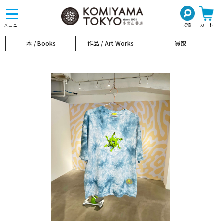
toggle
navigation
メニュー
検索
カート
本 / Books
作品 / Art Works
買取