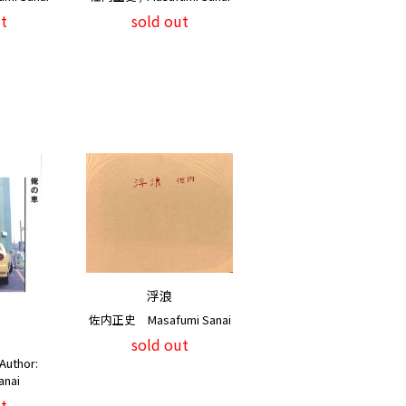
t
sold out
浮浪
佐内正史 Masafumi Sanai
sold out
uthor:
anai
t