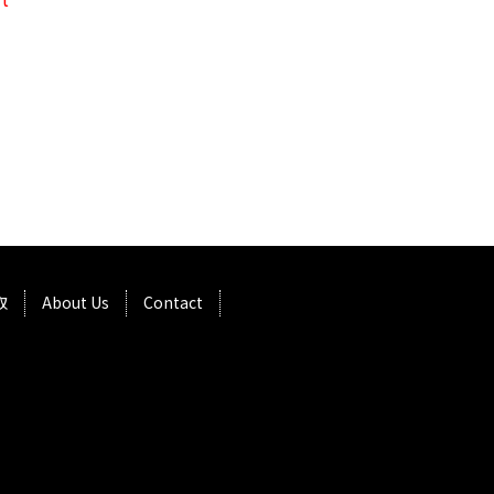
取
About Us
Contact