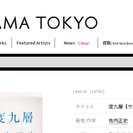
rks
Featured Artists
News
買取
7/24up!
/ Sell Your Bo
ィー
ート
ス
orks
稲嶺啓一(東風終)
村田言恵
丸岡和吾
Rico Casella
キム・ロートン
菅谷晋一
柴田亜美
内藤啓介
CHRIS
秋赤音
春川ナミオ
佐伯俊男
大西洋介
横尾忠則
林月光
森山大道
三島剛
大類信
北島敬三
COOKIE
三島由紀夫
内藤ルネ
須藤昌人
二本木里美
天野タケル
新着・おすすめ商品
フェア・イベント情報
お店からのお知らせ
買取ブログ
買取専用フォー
古書 / 古本の買
美術品の買取
出張買取につい
宅配買取につい
店頭買取につい
よくある質問
9/7up!
6/1up!
7/24up!
 ART LABEL
Keiichi Inamine(kochishun)
Kotoe Murata
Kazumichi Maruoka
(Babybrush)
Kim Laughton
Shinichi Sugaya
Ami Shibata
Keisuke Naito
CHRIS
AKIAKANE
Namio Harukawa
Toshio Saeki
Yosuke Onishi
Tadanori Yokoo
Gekko Hayashi
Daido Moriyama
Go Mishima
Makoto Ohrui
Keizo Kitajima
野性爆弾くっきー！
Yukio Mishima
Rune Naito
Masato Sudo
Satomi Nihongi
TAKERU AMANO
[ Item ID : 116760 ]
タイトル
度九層【サイン
著者/作家
佐内正史