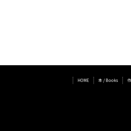
HOME
本 / Books
作