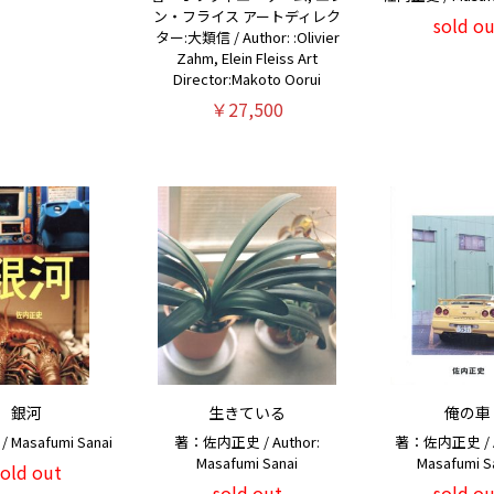
ン・フライス アートディレク
sold ou
ター:大類信 / Author: :Olivier
Zahm, Elein Fleiss Art
Director:Makoto Oorui
￥27,500
銀河
生きている
俺の車
Masafumi Sanai
著：佐内正史 / Author:
著：佐内正史 / A
Masafumi Sanai
Masafumi S
sold out
sold out
sold ou