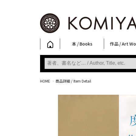
本 / Books
作品 / Art Wo
写真集
ファッション
アート / 美術
文学・人文
日本文化
新刊
SALE
フォトグラフ
ポスター
ストリートア
立体・その他
アートワーク
Primary Artw
版画
Photobooks
Fashion
Art
Literature & Humanities
Japanese Culture
New Books
SALE
Photography
Posters
Street Art
Sculptures / etc
Art Works
KOMIYAMA TOKYO
Prints
HOME
>
商品詳細 / Item Detail