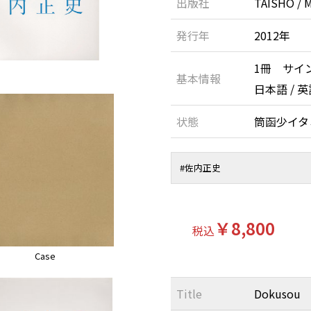
出版社
TAISHO / 
発行年
2012年
1冊 サイ
基本情報
日本語 / 英
状態
筒函少イ
#
佐内正史
￥8,800
税込
Case
Title
Dokusou