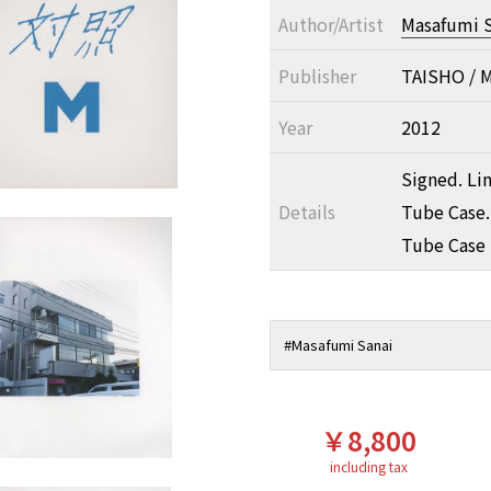
Author/Artist
Masafumi S
Publisher
TAISHO / 
Year
2012
Signed. Lim
Details
Tube Case.
Tube Case 
#
Masafumi Sanai
￥8,800
including tax