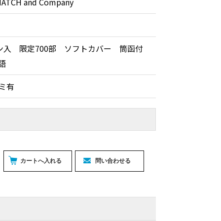
MATCH and Company
ン入 限定700部 ソフトカバー 筒函付
語
タミ有