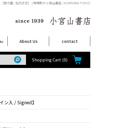
［度九層 / 佐内正史］ | 神保町の小宮山書店 / KOMIYAMA TOKYO
About Us
contact
oks
店舗案内
ご注文について
特定商取引法に関する表示
プライバシーポリシー
ム
取
て
て
て
Shop Infomation
How to Order
Shopping Cart
(0)
入 / Signed】