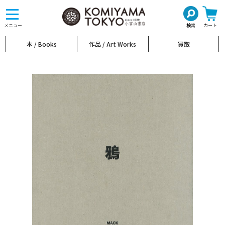
toggle
navigation
メニュー
検索
カート
本 / Books
作品 / Art Works
買取