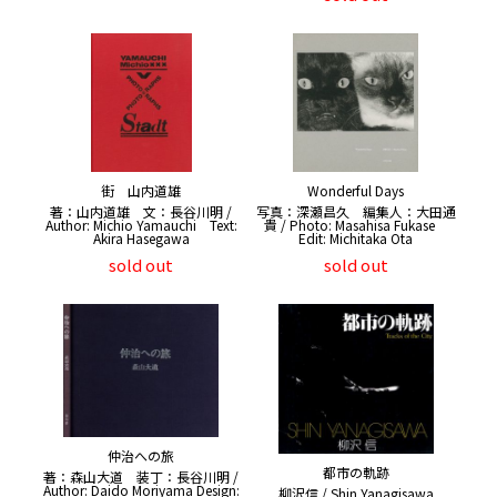
街 山内道雄
Wonderful Days
著：山内道雄 文：長谷川明 /
写真：深瀬昌久 編集人：大田通
Author: Michio Yamauchi Text:
貴 / Photo: Masahisa Fukase
Akira Hasegawa
Edit: Michitaka Ota
sold out
sold out
仲治への旅
都市の軌跡
著：森山大道 装丁：長谷川明 /
Author: Daido Moriyama Design:
柳沢信 / Shin Yanagisawa