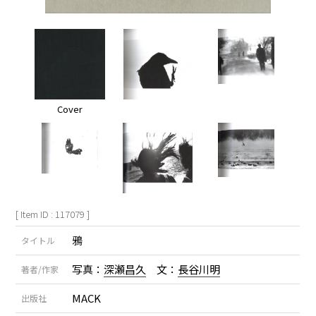
Cover
[ Item ID : 117079 ]
鴉
タイトル
写真：
深瀬昌久
文：
長谷川明
著者/作家
MACK
出版社