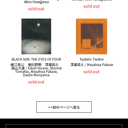
Akira Hasegawa
sold out
sold out
BLACK SUN: THE EYES OF FOUR
hysteric Twelve
細江英公 東松照明 深瀬昌久
深瀬昌久 / Masahisa Fukase
森山大道 / Eikoh Hosoe, Shomei
sold out
Tomatsu, Masahisa Fukase,
Daido Moriyama
sold out
<<前のページへ戻る