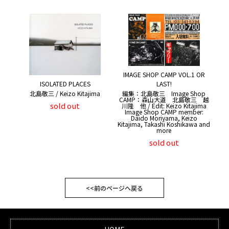
IMAGE SHOP CAMP VOL.1 OR
LAST!
ISOLATED PLACES
編集：北島敬三 Image Shop
北島敬三 / Keizo Kitajima
CAMP：森山大道 北島敬三 越
sold out
川隆 他 / Edit: Keizo Kitajima
Image Shop CAMP member:
Daido Moriyama, Keizo
Kitajima, Takashi Koshikawa and
more
sold out
<<前のページへ戻る