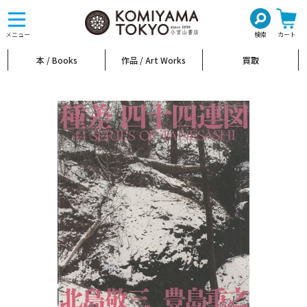
toggle
navigation
メニュー
検索
カート
本 / Books
作品 / Art Works
買取