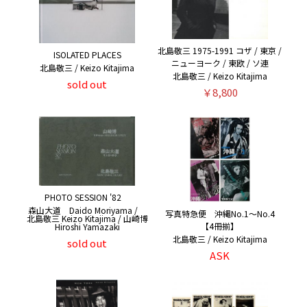
北島敬三 1975-1991 コザ / 東京 /
ISOLATED PLACES
ニューヨーク / 東欧 / ソ連
北島敬三 / Keizo Kitajima
北島敬三 / Keizo Kitajima
sold out
￥8,800
PHOTO SESSION '82
森山大道 Daido Moriyama /
写真特急便 沖縄No.1〜No.4
北島敬三 Keizo Kitajima / 山崎博
【4冊揃】
Hiroshi Yamazaki
北島敬三 / Keizo Kitajima
sold out
ASK