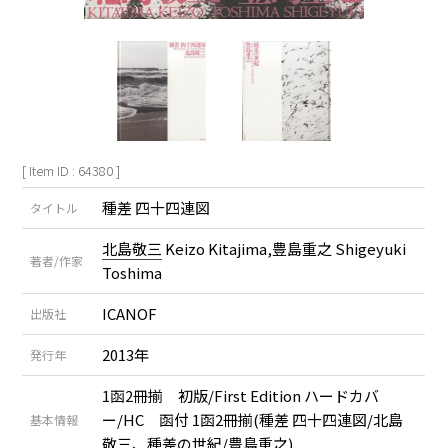
[ Item ID : 64380 ]
種差 四十四連図
タイトル
北島敬三
Keizo Kitajima,豊島重之 Shigeyuki
著者/作家
Toshima
ICANOF
出版社
2013年
発行年
1函2冊揃 初版/First Edition ハードカバ
ー/HC 函付 1函2冊揃(種差 四十四連図/北島
基本情報
敬三、種差の世紀/豊島重之)