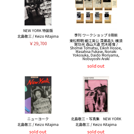
NEW YORK 特装版
季刊 ワークショップ 8冊揃
北島敬三 / Keizo Kitajima
東松照明 細江英公 深瀬昌久 横須
￥29,700
賀功光 森山大道 荒木経惟 /
Shōmei Tōmatsu, Eikoh Hosoe,
Masahisa Fukase, Noriaki
Yokosuka, Daido Moriyama,
Nobuyoshi Araki
sold out
ニューヨーク
北島敬三・写真集 NEW YORK
北島敬三 / Keizo Kitajima
北島敬三 / Keizo Kitajima
sold out
sold out