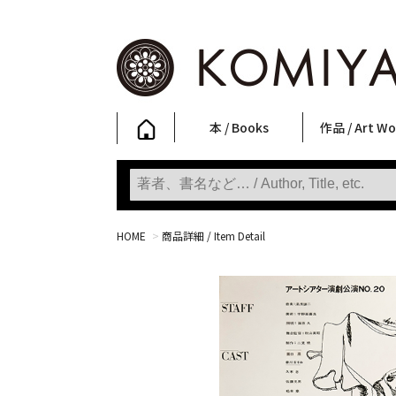
本 / Books
作品 / Art Wo
写真集
ファッション
アート / 美術
文学・人文
日本文化
新刊
SALE
フォトグラフ
ポスター
ストリートア
立体・その他
アートワーク
Primary Artw
版画
Photobooks
Fashion
Art
Literature & Humanities
Japanese Culture
New Books
SALE
Photography
Posters
Street Art
Sculptures / etc
Art Works
KOMIYAMA TOKYO
Prints
HOME
>
商品詳細 / Item Detail