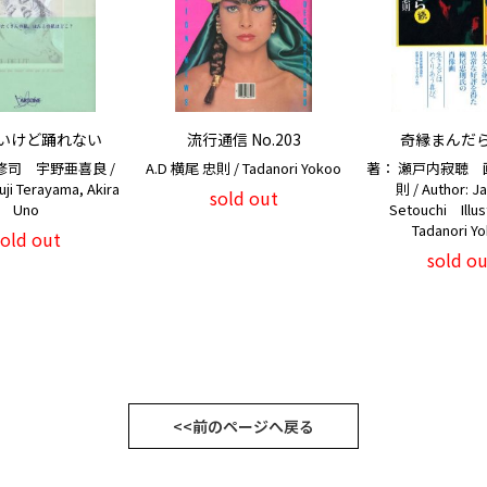
いけど踊れない
流行通信 No.203
奇縁まんだ
修司 宇野亜喜良 /
A.D 横尾 忠則 / Tadanori Yokoo
著： 瀬戸内寂聴 
uji Terayama, Akira
則 / Author: J
sold out
Uno
Setouchi Illus
Tadanori Y
sold out
sold ou
<<前のページへ戻る