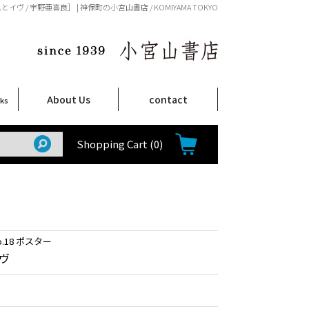
イヴ / 宇野亜喜良］ | 神保町の小宮山書店 / KOMIYAMA TOKYO
About Us
contact
oks
店舗案内
ご注文について
特定商取引法に関する表示
プライバシーポリシー
ム
取
て
て
て
Shop Infomation
How to Order
Shopping Cart
(0)
.18 ポスター
ヴ