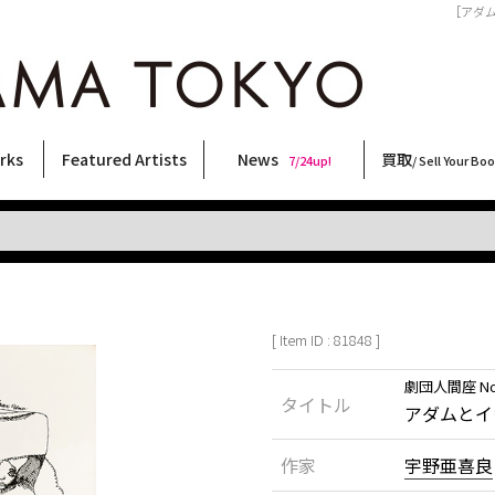
［アダムと
rks
Featured Artists
News
買取
7/24up!
/ Sell Your Bo
ィー
ート
ス
orks
稲嶺啓一(東風終)
村田言恵
丸岡和吾
Rico Casella
キム・ロートン
菅谷晋一
柴田亜美
内藤啓介
CHRIS
北島敬三
秋赤音
天野タケル
内藤ルネ
二本木里美
COOKIE
横尾忠則
須藤昌人
大類信
大西洋介
森山大道
三島剛
春川ナミオ
三島由紀夫
佐伯俊男
林月光
新着・おすすめ商品
フェア・イベント情報
お店からのお知らせ
買取ブログ
買取専用フォー
古書 / 古本の買
美術品の買取
出張買取につい
宅配買取につい
店頭買取につい
よくある質問
9/7up!
6/1up!
7/24up!
 ART LABEL
Keiichi Inamine(kochishun)
Kotoe Murata
Kazumichi Maruoka
(Babybrush)
Kim Laughton
Shinichi Sugaya
Ami Shibata
Keisuke Naito
CHRIS
Keizo Kitajima
AKIAKANE
TAKERU AMANO
Rune Naito
Satomi Nihongi
野性爆弾くっきー！
Tadanori Yokoo
Masato Sudo
Makoto Ohrui
Yosuke Onishi
Daido Moriyama
Go Mishima
Namio Harukawa
Yukio Mishima
Toshio Saeki
Gekko Hayashi
[ Item ID : 81848 ]
劇団人間座 No
タイトル
アダムとイ
作家
宇野亜喜良