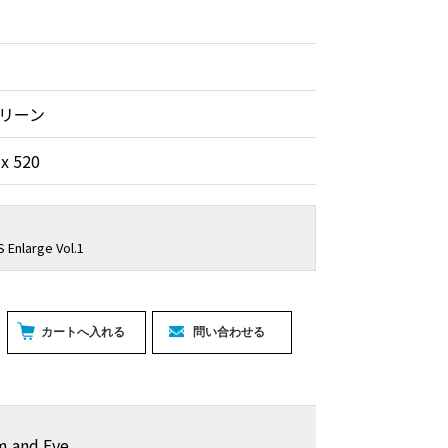
リーン
 x 520
Enlarge Vol.1
m and Eve