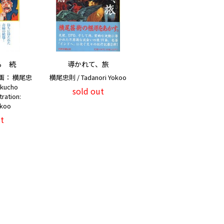
ら 続
導かれて、旅
画： 横尾忠
横尾忠則 / Tadanori Yokoo
akucho
sold out
tration:
okoo
t