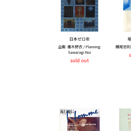
日本ゼロ年
企画: 椹木野衣 / Planning:
横尾忠則 / 
Sawaragi Noi
sold out