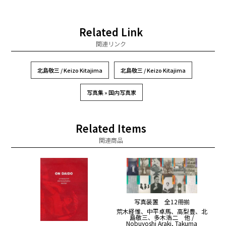
Related Link
関連リンク
北島敬三 / Keizo Kitajima
北島敬三 / Keizo Kitajima
写真集 » 国内写真家
Related Items
関連商品
写真装置 全12冊揃
荒木経惟、中平卓馬、高梨豊、北
島敬三、多木浩二 他 /
Nobuyoshi Araki, Takuma