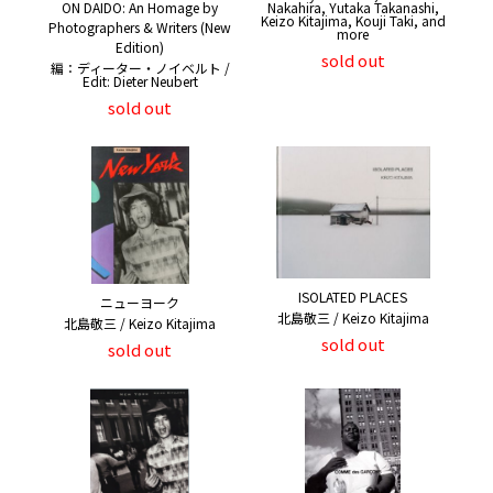
ON DAIDO: An Homage by
Nakahira, Yutaka Takanashi,
Keizo Kitajima, Kouji Taki, and
Photographers & Writers (New
more
Edition)
sold out
編：ディーター・ノイベルト /
Edit: Dieter Neubert
sold out
ISOLATED PLACES
ニューヨーク
北島敬三 / Keizo Kitajima
北島敬三 / Keizo Kitajima
sold out
sold out