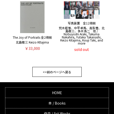
写真装置 全12冊揃
荒木経惟、中平卓馬、高梨豊、北
島敬三、多木浩二 他 /
Nobuyoshi Araki, Takuma
Nakahira, Yutaka Takanashi,
The Joy of Portraits 全2冊揃
Keizo Kitajima, Kouji Taki, and
北島敬三 Keizo KItajima
more
￥33,000
sold out
<<前のページへ戻る
HOME
本 / Books
作品 / Art Works