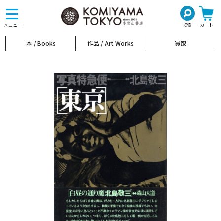
toggle
navigation
メニュー
検索
カート
本 / Books
作品 / Art Works
買取