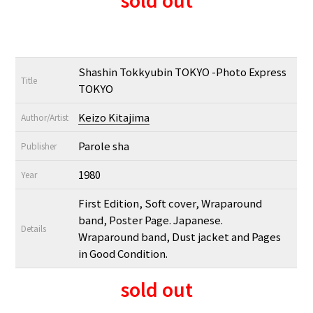
Shashin Tokkyubin TOKYO -Photo Express
Title
TOKYO
Keizo Kitajima
Author/Artist
Parole sha
Publisher
1980
Year
First Edition, Soft cover, Wraparound
band, Poster Page. Japanese.
Details
Wraparound band, Dust jacket and Pages
in Good Condition.
sold out