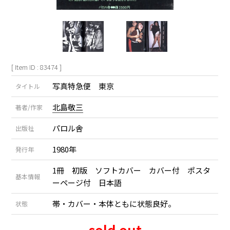
[ Item ID : 83474 ]
写真特急便 東京
タイトル
北島敬三
著者/作家
パロル舎
出版社
1980年
発行年
1冊 初版 ソフトカバー カバー付 ポスタ
基本情報
ーページ付 日本語
帯・カバー・本体ともに状態良好。
状態
sold out