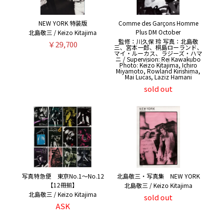
NEW YORK 特装版
Comme des Garçons Homme
Plus DM October
北島敬三 / Keizo Kitajima
監修：川久保 玲 写真：北島敬
￥29,700
三、宮本一郎、桐島ローランド、
マイ・ルーカス、ラジーズ・ハマ
ニ / Supervision: Rei Kawakubo
Photo: Keizo Kitajima, Ichiro
Miyamoto, Rowland Kirishima,
Mai Lucas, Laziz Hamani
sold out
写真特急便 東京No.1〜No.12
北島敬三・写真集 NEW YORK
【12冊揃】
北島敬三 / Keizo Kitajima
北島敬三 / Keizo Kitajima
sold out
ASK