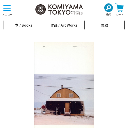
toggle
navigation
メニュー
検索
カート
本 / Books
作品 / Art Works
買取