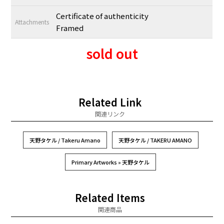
Certificate of authenticity
Attachments
Framed
sold out
Related Link
関連リンク
天野タケル / Takeru Amano
天野タケル / TAKERU AMANO
Primary Artworks » 天野タケル
Related Items
関連商品