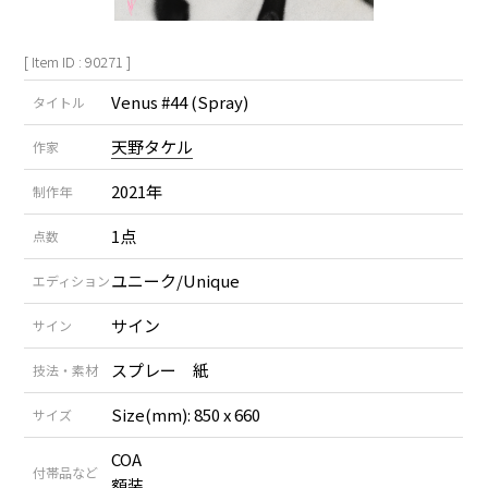
[ Item ID : 90271 ]
Venus #44 (Spray)
タイトル
天野タケル
作家
2021年
制作年
1点
点数
ユニーク/Unique
エディション
サイン
サイン
スプレー 紙
技法・素材
Size(mm): 850 x 660
サイズ
COA
付帯品など
額装