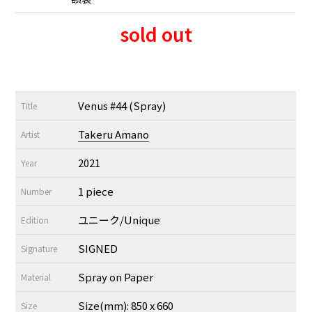
sold out
Venus #44 (Spray)
Title
Takeru Amano
Artist
2021
Year
1 piece
Number
ユニーク/Unique
Edition
SIGNED
Signature
Spray on Paper
Material
Size(mm): 850 x 660
Size