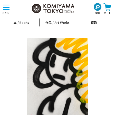
toggle
navigation
メニュー
検索
カート
本 / Books
作品 / Art Works
買取