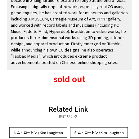
decade in Shanghai and relocated to Tokyo at the end of 2022.
Focusing in digitally originated work, especially real CG using
game engines, he has created work for museums and galleries
including X MUSEUM, Carnegie Museum of Art, PPPP gallery,
and worked with record labels and musicians (including PC
Music, Fade to Mind, Hyperdub). In addition to video works, he
produces three-dimensional works using 3D printing, interior
design, and apparel production. Firstly emerged on Tumblr,
while announcing his own CG designs, he also operates
“Taobao Media”, which introduces extreme product
advertisements posted on Chinese online shopping sites.
sold out
Related Link
関連リンク
キム・ロートン / Kim Laughton
キム・ロートン / Kim Laughton