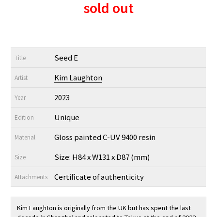
sold out
Seed E
Title
Kim Laughton
Artist
2023
Year
Unique
Edition
Gloss painted C-UV 9400 resin
Material
Size: H84 x W131 x D87 (mm)
Size
Certificate of authenticity
Attachments
Kim Laughton is originally from the UK but has spent the last