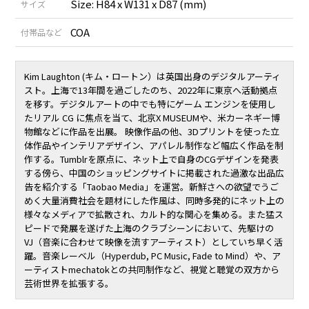
Size: H84 x W131 x D87 (mm)
サイズ
COA
付帯品など
Kim Laughton (キム・ロートン）は英国出身のデジタルアーティ
スト。上海で13年間を過ごしたのち、2022年に東京へ活動拠点
を移す。デジタルアートの中でも特にゲーム エンジンを使用し
たリアル CG に焦点を当て、北京X MUSEUMや、米カーネギー博
物館などに作品を出展。 映像作品の他、3Dプリントを使った立
体作品やインテリアデザイン、アパレル制作など幅広く作品を制
作する。Tumblrを原点に、ネット上で自身のCGデザインを発表
する傍ら、中国のショッピングサイトに掲載された過激な出品広
告を紹介する「Taobao Media」を運営。新鮮さへの欲望でうご
めく大量消費社会を題材にした作風は、同時多発的にネット上の
様々なメディアで拡散され、カルト的な関心を集める。また猛ス
ピードで発展を遂げた上海のクラブシーンにおいて、先駆けの
VJ（音楽に合わせて映像を流すアーティスト）としていち早く活
躍。音楽レーベル（Hyperdub, PC Music, Fade to Mind）や、ア
ーティストmechatokとの共同制作など、視覚と聴覚の双方から
芸術世界を拡張する。