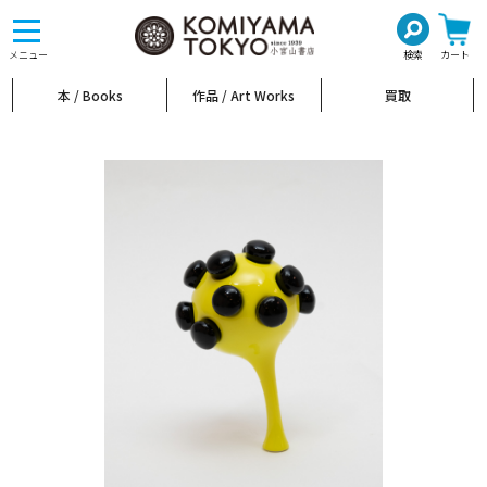
toggle
navigation
メニュー
検索
カート
本 / Books
作品 / Art Works
買取