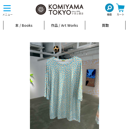
toggle
navigation
メニュー
検索
カート
本 / Books
作品 / Art Works
買取